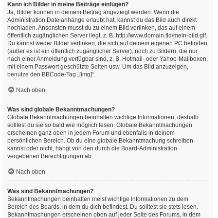
Kann ich Bilder in meine Beiträge einfügen?
Ja, Bilder können in deinem Beitrag angezeigt werden. Wenn die
Administration Dateianhänge erlaubt hat, kannst du das Bild auch direkt
hochladen. Ansonsten musst du zu einem Bild verlinken, das auf einem
öffentlich zugänglichen Server liegt, z. B. http://www.domain.tld/mein-bild.gif.
Du kannst weder Bilder verlinken, die sich auf deinem eigenen PC befinden
(außer es ist ein öffentlich zugänglicher Server), noch zu Bildern, die nur
nach einer Anmeldung verfügbar sind, z. B. Hotmail- oder Yahoo-Mailboxen,
mit einem Passwort geschützte Seiten usw. Um das Bild anzuzeigen,
benutze den BBCode-Tag „[img]“.
Nach oben
Was sind globale Bekanntmachungen?
Globale Bekanntmachungen beinhalten wichtige Informationen, deshalb
solltest du sie so bald wie möglich lesen. Globale Bekanntmachungen
erscheinen ganz oben in jedem Forum und ebenfalls in deinem
persönlichen Bereich. Ob du eine globale Bekanntmachung schreiben
kannst oder nicht, hängt von den durch die Board-Administration
vergebenen Berechtigungen ab.
Nach oben
Was sind Bekanntmachungen?
Bekanntmachungen beinhalten meist wichtige Informationen zu dem
Bereich des Boards, in dem du dich befindest. Du solltest sie stets lesen.
Bekanntmachungen erscheinen oben auf jeder Seite des Forums, in dem