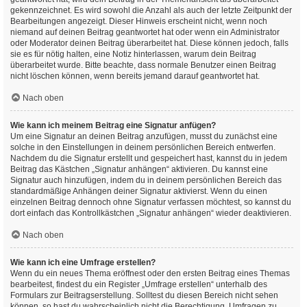
gekennzeichnet. Es wird sowohl die Anzahl als auch der letzte Zeitpunkt der
Bearbeitungen angezeigt. Dieser Hinweis erscheint nicht, wenn noch
niemand auf deinen Beitrag geantwortet hat oder wenn ein Administrator
oder Moderator deinen Beitrag überarbeitet hat. Diese können jedoch, falls
sie es für nötig halten, eine Notiz hinterlassen, warum dein Beitrag
überarbeitet wurde. Bitte beachte, dass normale Benutzer einen Beitrag
nicht löschen können, wenn bereits jemand darauf geantwortet hat.
Nach oben
Wie kann ich meinem Beitrag eine Signatur anfügen?
Um eine Signatur an deinen Beitrag anzufügen, musst du zunächst eine
solche in den Einstellungen in deinem persönlichen Bereich entwerfen.
Nachdem du die Signatur erstellt und gespeichert hast, kannst du in jedem
Beitrag das Kästchen „Signatur anhängen“ aktivieren. Du kannst eine
Signatur auch hinzufügen, indem du in deinem persönlichen Bereich das
standardmäßige Anhängen deiner Signatur aktivierst. Wenn du einen
einzelnen Beitrag dennoch ohne Signatur verfassen möchtest, so kannst du
dort einfach das Kontrollkästchen „Signatur anhängen“ wieder deaktivieren.
Nach oben
Wie kann ich eine Umfrage erstellen?
Wenn du ein neues Thema eröffnest oder den ersten Beitrag eines Themas
bearbeitest, findest du ein Register „Umfrage erstellen“ unterhalb des
Formulars zur Beitragserstellung. Solltest du diesen Bereich nicht sehen
können, so hast du wahrscheinlich nicht die Berechtigung, Umfragen zu