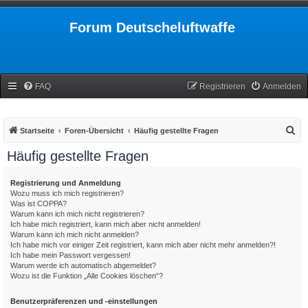
Forum Deutscheluftwaffe
FAQ
Registrieren
Anmelden
S
Startseite
Foren-Übersicht
Häufig gestellte Fragen
u
Häufig gestellte Fragen
c
h
Registrierung und Anmeldung
Wozu muss ich mich registrieren?
e
Was ist COPPA?
Warum kann ich mich nicht registrieren?
Ich habe mich registriert, kann mich aber nicht anmelden!
Warum kann ich mich nicht anmelden?
Ich habe mich vor einiger Zeit registriert, kann mich aber nicht mehr anmelden?!
Ich habe mein Passwort vergessen!
Warum werde ich automatisch abgemeldet?
Wozu ist die Funktion „Alle Cookies löschen“?
Benutzerpräferenzen und -einstellungen