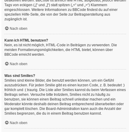
deaktiviert werden. BBCode ist ähnlich wie HTML aufgebaut, jedoch werden
Tags von eckigen („[“ und „]“) statt spitzen („<“ und „>“) Klammern
eingeschlossen. Weitere Informationen zu BBCode findest du auf einer
speziellen Hilfe-Seite, die von der Seite zur Beitragserstellung aus
zugänglich ist.
Nach oben
Kann ich HTML benutzen?
Nein, es ist nicht möglich, HTML-Code in Beiträgen zu verwenden. Die
meisten Formatierungsmöglichkeiten, die HTML bietet, können über
BBCode erreicht werden.
Nach oben
Was sind Smilies?
Smilies sind kleine Bilder, die benutzt werden können, um ein Gefühl
auszudrücken. Für jeden Smilie gibt es einen kurzen Code, z. B. bedeutet :)
fröhlich und :( traurig. Die Liste aller Smilies kannst du beim Verfassen eines
Beitrags sehen. Versuche bitte trotzdem, Smilies nicht zu häufig zu
benutzen, sie können einen Beitrag schnell unlesbar machen und ein
Moderator könnte deshalb deinen Beitrag entsprechend überarbeiten oder
gar komplett löschen. Die Board-Administration kann auch die Anzahl der
Smilies begrenzen, die du in einem Beitrag benutzen kannst.
Nach oben