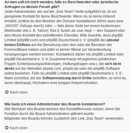
An wen soll ich mich wenden, falls es Beschwerden oder juristische
Anfragen zu diesem Forum gibt?
Jeder Administrator, der auf der „Das Team“-Seite aufgeführt ist, ist ein
geeigneter Kontakt für deine Beschwerde. Wenn du so keine Antwort
erhältst, solltest du den Besitzer der Domain kontaktieren (führe dazu eine
„WHOIS“-Abfrage
durch) oder — falls diese Seite bei einem kostenlosen
Webhoster wie z. B. Yahoo!, free.fr, funpic.de usw. liegt — den Support oder
den Abuse-Kontakt des betreffenden Dienstes. Bitte beachte, dass phpBB
Limited (phpBB.com) und phpBB Deutschland e. V. (phpBB.de)
absolut
keinen Einfluss
auf die Benutzung oder den oder die Benutzer der
Forensoftware haben und dafür in keiner Weise zur Verantwortung
herangezogen werden können. Kontaktiere daher nie phpBB Limited oder
phpBB Deutschland e. V. in Zusammenhang mit jeglichen juristischen
Fragen (Unterlassungserklärungen, Haftungsfragen usw.), die
sich nicht
direkt
auf die Websiten phpbb.com, phpbb.de oder die phpBB-Software
selbst beziehen. Falls du phpBB Limited oder phpBB Deutschland e. V. E-
Mails schreibst, die die
Softwarenutzung durch Dritte
betreffen, so wirst du,
wenn überhaupt, höchstens eine knappe Antwort erhalten.
Nach oben
Wie kann ich einen Administrator des Boards kontaktieren?
Alle Benutzer des Boards können das Kontaktformular nutzen, wenn die
Funktion durch die Board-Administration aktiviert wurde.
Mitglieder des Boards können zusätzlich den Link „Das Team“ verwenden.
Nach oben