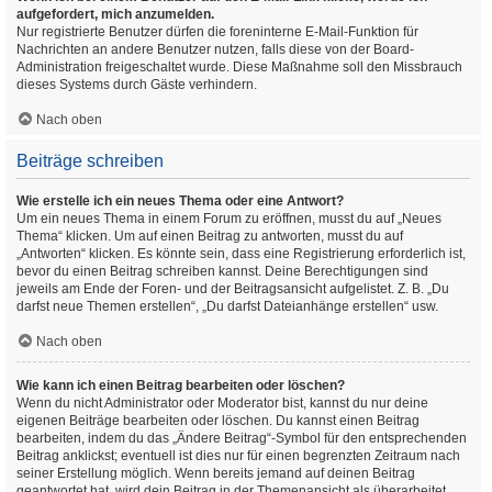
aufgefordert, mich anzumelden.
Nur registrierte Benutzer dürfen die foreninterne E-Mail-Funktion für
Nachrichten an andere Benutzer nutzen, falls diese von der Board-
Administration freigeschaltet wurde. Diese Maßnahme soll den Missbrauch
dieses Systems durch Gäste verhindern.
Nach oben
Beiträge schreiben
Wie erstelle ich ein neues Thema oder eine Antwort?
Um ein neues Thema in einem Forum zu eröffnen, musst du auf „Neues
Thema“ klicken. Um auf einen Beitrag zu antworten, musst du auf
„Antworten“ klicken. Es könnte sein, dass eine Registrierung erforderlich ist,
bevor du einen Beitrag schreiben kannst. Deine Berechtigungen sind
jeweils am Ende der Foren- und der Beitragsansicht aufgelistet. Z. B. „Du
darfst neue Themen erstellen“, „Du darfst Dateianhänge erstellen“ usw.
Nach oben
Wie kann ich einen Beitrag bearbeiten oder löschen?
Wenn du nicht Administrator oder Moderator bist, kannst du nur deine
eigenen Beiträge bearbeiten oder löschen. Du kannst einen Beitrag
bearbeiten, indem du das „Ändere Beitrag“-Symbol für den entsprechenden
Beitrag anklickst; eventuell ist dies nur für einen begrenzten Zeitraum nach
seiner Erstellung möglich. Wenn bereits jemand auf deinen Beitrag
geantwortet hat, wird dein Beitrag in der Themenansicht als überarbeitet