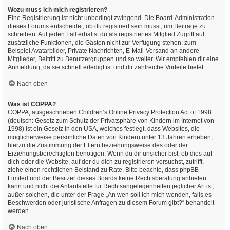
Wozu muss ich mich registrieren?
Eine Registrierung ist nicht unbedingt zwingend. Die Board-Administration
dieses Forums entscheidet, ob du registriert sein musst, um Beiträge zu
schreiben. Auf jeden Fall erhältst du als registriertes Mitglied Zugriff auf
zusätzliche Funktionen, die Gästen nicht zur Verfügung stehen: zum
Beispiel Avatarbilder, Private Nachrichten, E-Mail-Versand an andere
Mitglieder, Beitritt zu Benutzergruppen und so weiter. Wir empfehlen dir eine
Anmeldung, da sie schnell erledigt ist und dir zahlreiche Vorteile bietet.
Nach oben
Was ist COPPA?
COPPA, ausgeschrieben Children’s Online Privacy Protection Act of 1998
(deutsch: Gesetz zum Schutz der Privatsphäre von Kindern im Internet von
1998) ist ein Gesetz in den USA, welches festlegt, dass Websites, die
möglicherweise persönliche Daten von Kindern unter 13 Jahren erheben,
hierzu die Zustimmung der Eltern beziehungsweise des oder der
Erziehungsberechtigten benötigen. Wenn du dir unsicher bist, ob dies auf
dich oder die Website, auf der du dich zu registrieren versuchst, zutrifft,
ziehe einen rechtlichen Beistand zu Rate. Bitte beachte, dass phpBB
Limited und der Besitzer dieses Boards keine Rechtsberatung anbieten
kann und nicht die Anlaufstelle für Rechtsangelegenheiten jeglicher Art ist;
außer solchen, die unter der Frage „An wen soll ich mich wenden, falls es
Beschwerden oder juristische Anfragen zu diesem Forum gibt?“ behandelt
werden.
Nach oben