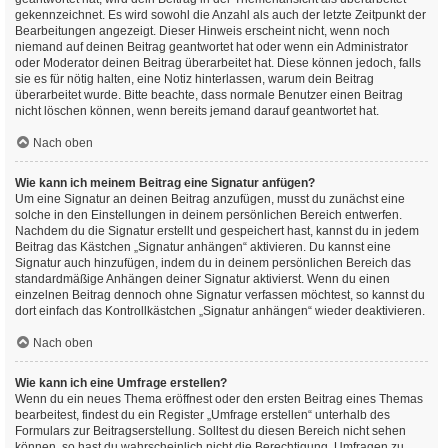
gekennzeichnet. Es wird sowohl die Anzahl als auch der letzte Zeitpunkt der
Bearbeitungen angezeigt. Dieser Hinweis erscheint nicht, wenn noch
niemand auf deinen Beitrag geantwortet hat oder wenn ein Administrator
oder Moderator deinen Beitrag überarbeitet hat. Diese können jedoch, falls
sie es für nötig halten, eine Notiz hinterlassen, warum dein Beitrag
überarbeitet wurde. Bitte beachte, dass normale Benutzer einen Beitrag
nicht löschen können, wenn bereits jemand darauf geantwortet hat.
Nach oben
Wie kann ich meinem Beitrag eine Signatur anfügen?
Um eine Signatur an deinen Beitrag anzufügen, musst du zunächst eine
solche in den Einstellungen in deinem persönlichen Bereich entwerfen.
Nachdem du die Signatur erstellt und gespeichert hast, kannst du in jedem
Beitrag das Kästchen „Signatur anhängen“ aktivieren. Du kannst eine
Signatur auch hinzufügen, indem du in deinem persönlichen Bereich das
standardmäßige Anhängen deiner Signatur aktivierst. Wenn du einen
einzelnen Beitrag dennoch ohne Signatur verfassen möchtest, so kannst du
dort einfach das Kontrollkästchen „Signatur anhängen“ wieder deaktivieren.
Nach oben
Wie kann ich eine Umfrage erstellen?
Wenn du ein neues Thema eröffnest oder den ersten Beitrag eines Themas
bearbeitest, findest du ein Register „Umfrage erstellen“ unterhalb des
Formulars zur Beitragserstellung. Solltest du diesen Bereich nicht sehen
können, so hast du wahrscheinlich nicht die Berechtigung, Umfragen zu