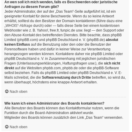
An wen soll ich mich wenden, falls es Beschwerden oder juristische
Anfragen zu diesem Forum gibt?
Jeder Administrator, der auf der „Das Team“-Seite aufgeführt ist, ist ein
geeigneter Kontakt für deine Beschwerde. Wenn du so keine Antwort
erhältst, solltest du den Besitzer der Domain kontaktieren (führe dazu eine
„WHOIS“-Abfrage
durch) oder — falls diese Seite bei einem kostenlosen
Webhoster wie z. B. Yahoo!, free.fr, funpic.de usw. liegt — den Support oder
den Abuse-Kontakt des betreffenden Dienstes. Bitte beachte, dass phpBB
Limited (phpBB.com) und phpBB Deutschland e. V. (phpBB.de)
absolut
keinen Einfluss
auf die Benutzung oder den oder die Benutzer der
Forensoftware haben und dafür in keiner Weise zur Verantwortung
herangezogen werden können. Kontaktiere daher nie phpBB Limited oder
phpBB Deutschland e. V. in Zusammenhang mit jeglichen juristischen
Fragen (Unterlassungserklärungen, Haftungsfragen usw.), die
sich nicht
direkt
auf die Websiten phpbb.com, phpbb.de oder die phpBB-Software
selbst beziehen. Falls du phpBB Limited oder phpBB Deutschland e. V. E-
Mails schreibst, die die
Softwarenutzung durch Dritte
betreffen, so wirst du,
wenn überhaupt, höchstens eine knappe Antwort erhalten.
Nach oben
Wie kann ich einen Administrator des Boards kontaktieren?
Alle Benutzer des Boards können das Kontaktformular nutzen, wenn die
Funktion durch die Board-Administration aktiviert wurde.
Mitglieder des Boards können zusätzlich den Link „Das Team“ verwenden.
Nach oben