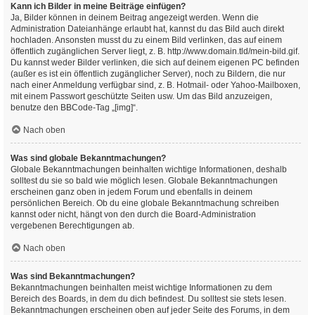
Kann ich Bilder in meine Beiträge einfügen?
Ja, Bilder können in deinem Beitrag angezeigt werden. Wenn die
Administration Dateianhänge erlaubt hat, kannst du das Bild auch direkt
hochladen. Ansonsten musst du zu einem Bild verlinken, das auf einem
öffentlich zugänglichen Server liegt, z. B. http://www.domain.tld/mein-bild.gif.
Du kannst weder Bilder verlinken, die sich auf deinem eigenen PC befinden
(außer es ist ein öffentlich zugänglicher Server), noch zu Bildern, die nur
nach einer Anmeldung verfügbar sind, z. B. Hotmail- oder Yahoo-Mailboxen,
mit einem Passwort geschützte Seiten usw. Um das Bild anzuzeigen,
benutze den BBCode-Tag „[img]“.
Nach oben
Was sind globale Bekanntmachungen?
Globale Bekanntmachungen beinhalten wichtige Informationen, deshalb
solltest du sie so bald wie möglich lesen. Globale Bekanntmachungen
erscheinen ganz oben in jedem Forum und ebenfalls in deinem
persönlichen Bereich. Ob du eine globale Bekanntmachung schreiben
kannst oder nicht, hängt von den durch die Board-Administration
vergebenen Berechtigungen ab.
Nach oben
Was sind Bekanntmachungen?
Bekanntmachungen beinhalten meist wichtige Informationen zu dem
Bereich des Boards, in dem du dich befindest. Du solltest sie stets lesen.
Bekanntmachungen erscheinen oben auf jeder Seite des Forums, in dem