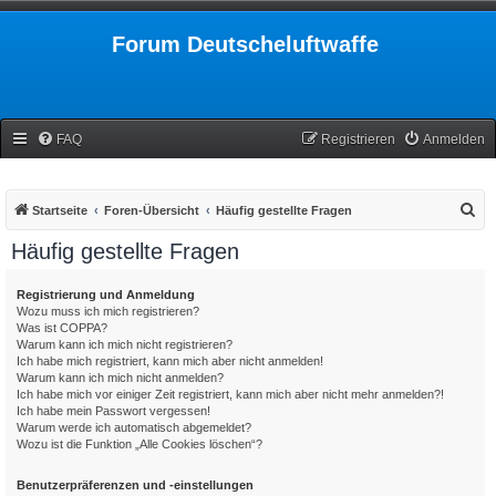
Forum Deutscheluftwaffe
FAQ
Registrieren
Anmelden
S
Startseite
Foren-Übersicht
Häufig gestellte Fragen
u
Häufig gestellte Fragen
c
h
Registrierung und Anmeldung
Wozu muss ich mich registrieren?
e
Was ist COPPA?
Warum kann ich mich nicht registrieren?
Ich habe mich registriert, kann mich aber nicht anmelden!
Warum kann ich mich nicht anmelden?
Ich habe mich vor einiger Zeit registriert, kann mich aber nicht mehr anmelden?!
Ich habe mein Passwort vergessen!
Warum werde ich automatisch abgemeldet?
Wozu ist die Funktion „Alle Cookies löschen“?
Benutzerpräferenzen und -einstellungen