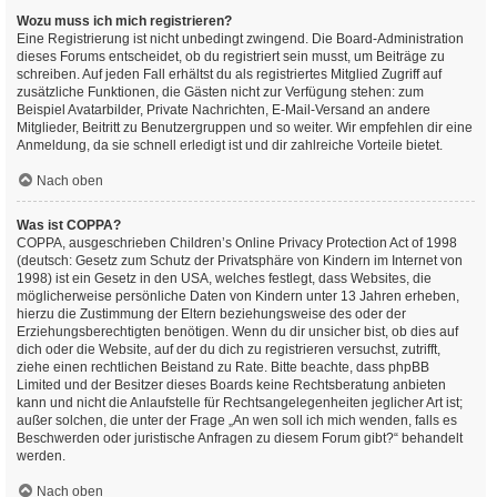
Wozu muss ich mich registrieren?
Eine Registrierung ist nicht unbedingt zwingend. Die Board-Administration
dieses Forums entscheidet, ob du registriert sein musst, um Beiträge zu
schreiben. Auf jeden Fall erhältst du als registriertes Mitglied Zugriff auf
zusätzliche Funktionen, die Gästen nicht zur Verfügung stehen: zum
Beispiel Avatarbilder, Private Nachrichten, E-Mail-Versand an andere
Mitglieder, Beitritt zu Benutzergruppen und so weiter. Wir empfehlen dir eine
Anmeldung, da sie schnell erledigt ist und dir zahlreiche Vorteile bietet.
Nach oben
Was ist COPPA?
COPPA, ausgeschrieben Children’s Online Privacy Protection Act of 1998
(deutsch: Gesetz zum Schutz der Privatsphäre von Kindern im Internet von
1998) ist ein Gesetz in den USA, welches festlegt, dass Websites, die
möglicherweise persönliche Daten von Kindern unter 13 Jahren erheben,
hierzu die Zustimmung der Eltern beziehungsweise des oder der
Erziehungsberechtigten benötigen. Wenn du dir unsicher bist, ob dies auf
dich oder die Website, auf der du dich zu registrieren versuchst, zutrifft,
ziehe einen rechtlichen Beistand zu Rate. Bitte beachte, dass phpBB
Limited und der Besitzer dieses Boards keine Rechtsberatung anbieten
kann und nicht die Anlaufstelle für Rechtsangelegenheiten jeglicher Art ist;
außer solchen, die unter der Frage „An wen soll ich mich wenden, falls es
Beschwerden oder juristische Anfragen zu diesem Forum gibt?“ behandelt
werden.
Nach oben