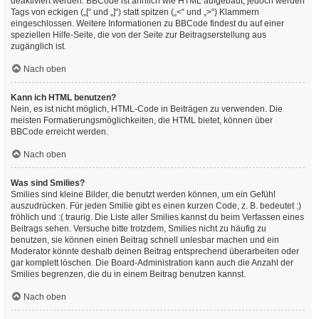
deaktiviert werden. BBCode ist ähnlich wie HTML aufgebaut, jedoch werden
Tags von eckigen („[“ und „]“) statt spitzen („<“ und „>“) Klammern
eingeschlossen. Weitere Informationen zu BBCode findest du auf einer
speziellen Hilfe-Seite, die von der Seite zur Beitragserstellung aus
zugänglich ist.
Nach oben
Kann ich HTML benutzen?
Nein, es ist nicht möglich, HTML-Code in Beiträgen zu verwenden. Die
meisten Formatierungsmöglichkeiten, die HTML bietet, können über
BBCode erreicht werden.
Nach oben
Was sind Smilies?
Smilies sind kleine Bilder, die benutzt werden können, um ein Gefühl
auszudrücken. Für jeden Smilie gibt es einen kurzen Code, z. B. bedeutet :)
fröhlich und :( traurig. Die Liste aller Smilies kannst du beim Verfassen eines
Beitrags sehen. Versuche bitte trotzdem, Smilies nicht zu häufig zu
benutzen, sie können einen Beitrag schnell unlesbar machen und ein
Moderator könnte deshalb deinen Beitrag entsprechend überarbeiten oder
gar komplett löschen. Die Board-Administration kann auch die Anzahl der
Smilies begrenzen, die du in einem Beitrag benutzen kannst.
Nach oben