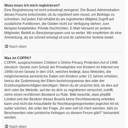
Wozu muss ich mich registrieren?
Eine Registrierung ist nicht unbedingt zwingend. Die Board-Administration
dieses Forums entscheidet, ob du registriert sein musst, um Beiträge zu
schreiben. Auf jeden Fall erhältst du als registriertes Mitglied Zugriff auf
zusätzliche Funktionen, die Gästen nicht zur Verfügung stehen: zum
Beispiel Avatarbilder, Private Nachrichten, E-Mail-Versand an andere
Mitglieder, Beitritt zu Benutzergruppen und so weiter. Wir empfehlen dir eine
Anmeldung, da sie schnell erledigt ist und dir zahlreiche Vorteile bietet.
Nach oben
Was ist COPPA?
COPPA, ausgeschrieben Children’s Online Privacy Protection Act of 1998
(deutsch: Gesetz zum Schutz der Privatsphäre von Kindern im Internet von
1998) ist ein Gesetz in den USA, welches festlegt, dass Websites, die
möglicherweise persönliche Daten von Kindern unter 13 Jahren erheben,
hierzu die Zustimmung der Eltern beziehungsweise des oder der
Erziehungsberechtigten benötigen. Wenn du dir unsicher bist, ob dies auf
dich oder die Website, auf der du dich zu registrieren versuchst, zutrifft,
ziehe einen rechtlichen Beistand zu Rate. Bitte beachte, dass phpBB
Limited und der Besitzer dieses Boards keine Rechtsberatung anbieten
kann und nicht die Anlaufstelle für Rechtsangelegenheiten jeglicher Art ist;
außer solchen, die unter der Frage „An wen soll ich mich wenden, falls es
Beschwerden oder juristische Anfragen zu diesem Forum gibt?“ behandelt
werden.
Nach oben