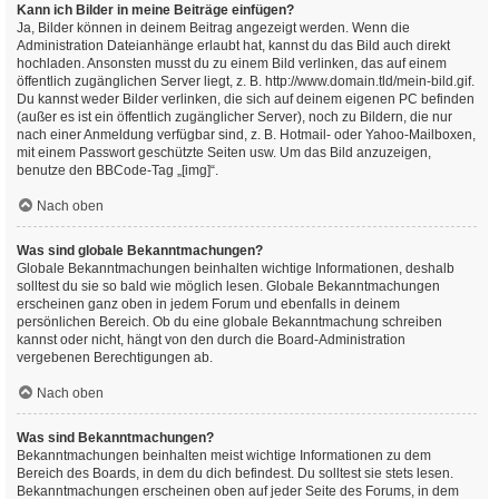
Kann ich Bilder in meine Beiträge einfügen?
Ja, Bilder können in deinem Beitrag angezeigt werden. Wenn die
Administration Dateianhänge erlaubt hat, kannst du das Bild auch direkt
hochladen. Ansonsten musst du zu einem Bild verlinken, das auf einem
öffentlich zugänglichen Server liegt, z. B. http://www.domain.tld/mein-bild.gif.
Du kannst weder Bilder verlinken, die sich auf deinem eigenen PC befinden
(außer es ist ein öffentlich zugänglicher Server), noch zu Bildern, die nur
nach einer Anmeldung verfügbar sind, z. B. Hotmail- oder Yahoo-Mailboxen,
mit einem Passwort geschützte Seiten usw. Um das Bild anzuzeigen,
benutze den BBCode-Tag „[img]“.
Nach oben
Was sind globale Bekanntmachungen?
Globale Bekanntmachungen beinhalten wichtige Informationen, deshalb
solltest du sie so bald wie möglich lesen. Globale Bekanntmachungen
erscheinen ganz oben in jedem Forum und ebenfalls in deinem
persönlichen Bereich. Ob du eine globale Bekanntmachung schreiben
kannst oder nicht, hängt von den durch die Board-Administration
vergebenen Berechtigungen ab.
Nach oben
Was sind Bekanntmachungen?
Bekanntmachungen beinhalten meist wichtige Informationen zu dem
Bereich des Boards, in dem du dich befindest. Du solltest sie stets lesen.
Bekanntmachungen erscheinen oben auf jeder Seite des Forums, in dem