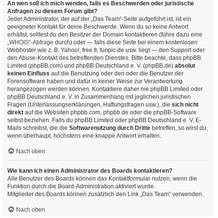
An wen soll ich mich wenden, falls es Beschwerden oder juristische
Anfragen zu diesem Forum gibt?
Jeder Administrator, der auf der „Das Team“-Seite aufgeführt ist, ist ein
geeigneter Kontakt für deine Beschwerde. Wenn du so keine Antwort
erhältst, solltest du den Besitzer der Domain kontaktieren (führe dazu eine
„WHOIS“-Abfrage
durch) oder — falls diese Seite bei einem kostenlosen
Webhoster wie z. B. Yahoo!, free.fr, funpic.de usw. liegt — den Support oder
den Abuse-Kontakt des betreffenden Dienstes. Bitte beachte, dass phpBB
Limited (phpBB.com) und phpBB Deutschland e. V. (phpBB.de)
absolut
keinen Einfluss
auf die Benutzung oder den oder die Benutzer der
Forensoftware haben und dafür in keiner Weise zur Verantwortung
herangezogen werden können. Kontaktiere daher nie phpBB Limited oder
phpBB Deutschland e. V. in Zusammenhang mit jeglichen juristischen
Fragen (Unterlassungserklärungen, Haftungsfragen usw.), die
sich nicht
direkt
auf die Websiten phpbb.com, phpbb.de oder die phpBB-Software
selbst beziehen. Falls du phpBB Limited oder phpBB Deutschland e. V. E-
Mails schreibst, die die
Softwarenutzung durch Dritte
betreffen, so wirst du,
wenn überhaupt, höchstens eine knappe Antwort erhalten.
Nach oben
Wie kann ich einen Administrator des Boards kontaktieren?
Alle Benutzer des Boards können das Kontaktformular nutzen, wenn die
Funktion durch die Board-Administration aktiviert wurde.
Mitglieder des Boards können zusätzlich den Link „Das Team“ verwenden.
Nach oben