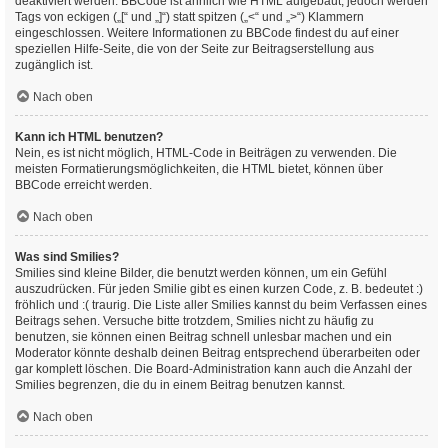
deaktiviert werden. BBCode ist ähnlich wie HTML aufgebaut, jedoch werden
Tags von eckigen („[“ und „]“) statt spitzen („<“ und „>“) Klammern
eingeschlossen. Weitere Informationen zu BBCode findest du auf einer
speziellen Hilfe-Seite, die von der Seite zur Beitragserstellung aus
zugänglich ist.
Nach oben
Kann ich HTML benutzen?
Nein, es ist nicht möglich, HTML-Code in Beiträgen zu verwenden. Die
meisten Formatierungsmöglichkeiten, die HTML bietet, können über
BBCode erreicht werden.
Nach oben
Was sind Smilies?
Smilies sind kleine Bilder, die benutzt werden können, um ein Gefühl
auszudrücken. Für jeden Smilie gibt es einen kurzen Code, z. B. bedeutet :)
fröhlich und :( traurig. Die Liste aller Smilies kannst du beim Verfassen eines
Beitrags sehen. Versuche bitte trotzdem, Smilies nicht zu häufig zu
benutzen, sie können einen Beitrag schnell unlesbar machen und ein
Moderator könnte deshalb deinen Beitrag entsprechend überarbeiten oder
gar komplett löschen. Die Board-Administration kann auch die Anzahl der
Smilies begrenzen, die du in einem Beitrag benutzen kannst.
Nach oben