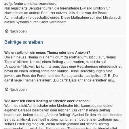
aufgefordert, mich anzumelden.
Nur registrierte Benutzer dürfen die foreninterne E-Mail-Funktion für
Nachrichten an andere Benutzer nutzen, falls diese von der Board-
Administration freigeschaltet wurde. Diese Maßnahme soll den Missbrauch
dieses Systems durch Gäste verhindern.
Nach oben
Beiträge schreiben
Wie erstelle ich ein neues Thema oder eine Antwort?
Um ein neues Thema in einem Forum zu eröffnen, musst du auf „Neues
Thema“ klicken. Um auf einen Beitrag zu antworten, musst du auf
„Antworten“ klicken. Es könnte sein, dass eine Registrierung erforderlich ist,
bevor du einen Beitrag schreiben kannst. Deine Berechtigungen sind
jeweils am Ende der Foren- und der Beitragsansicht aufgelistet. Z. B. „Du
darfst neue Themen erstellen“, „Du darfst Dateianhänge erstellen“ usw.
Nach oben
Wie kann ich einen Beitrag bearbeiten oder löschen?
Wenn du nicht Administrator oder Moderator bist, kannst du nur deine
eigenen Beiträge bearbeiten oder löschen. Du kannst einen Beitrag
bearbeiten, indem du das „Ändere Beitrag“-Symbol für den entsprechenden
Beitrag anklickst; eventuell ist dies nur für einen begrenzten Zeitraum nach
seiner Erstellung möglich. Wenn bereits jemand auf deinen Beitrag
geantwortet hat, wird dein Beitrag in der Themenansicht als überarbeitet