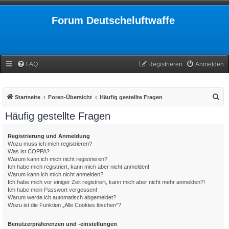
Forum Deutscheluftwaffe
FAQ
Registrieren
Anmelden
S
Startseite
Foren-Übersicht
Häufig gestellte Fragen
u
Häufig gestellte Fragen
c
h
Registrierung und Anmeldung
Wozu muss ich mich registrieren?
e
Was ist COPPA?
Warum kann ich mich nicht registrieren?
Ich habe mich registriert, kann mich aber nicht anmelden!
Warum kann ich mich nicht anmelden?
Ich habe mich vor einiger Zeit registriert, kann mich aber nicht mehr anmelden?!
Ich habe mein Passwort vergessen!
Warum werde ich automatisch abgemeldet?
Wozu ist die Funktion „Alle Cookies löschen“?
Benutzerpräferenzen und -einstellungen