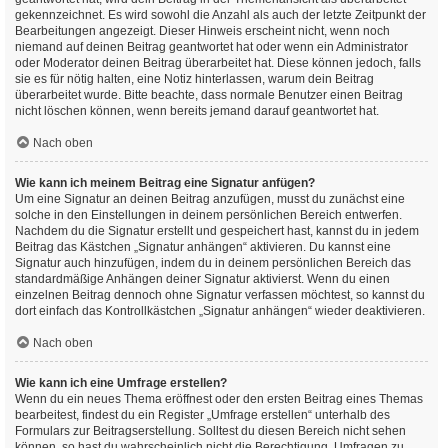
gekennzeichnet. Es wird sowohl die Anzahl als auch der letzte Zeitpunkt der
Bearbeitungen angezeigt. Dieser Hinweis erscheint nicht, wenn noch
niemand auf deinen Beitrag geantwortet hat oder wenn ein Administrator
oder Moderator deinen Beitrag überarbeitet hat. Diese können jedoch, falls
sie es für nötig halten, eine Notiz hinterlassen, warum dein Beitrag
überarbeitet wurde. Bitte beachte, dass normale Benutzer einen Beitrag
nicht löschen können, wenn bereits jemand darauf geantwortet hat.
Nach oben
Wie kann ich meinem Beitrag eine Signatur anfügen?
Um eine Signatur an deinen Beitrag anzufügen, musst du zunächst eine
solche in den Einstellungen in deinem persönlichen Bereich entwerfen.
Nachdem du die Signatur erstellt und gespeichert hast, kannst du in jedem
Beitrag das Kästchen „Signatur anhängen“ aktivieren. Du kannst eine
Signatur auch hinzufügen, indem du in deinem persönlichen Bereich das
standardmäßige Anhängen deiner Signatur aktivierst. Wenn du einen
einzelnen Beitrag dennoch ohne Signatur verfassen möchtest, so kannst du
dort einfach das Kontrollkästchen „Signatur anhängen“ wieder deaktivieren.
Nach oben
Wie kann ich eine Umfrage erstellen?
Wenn du ein neues Thema eröffnest oder den ersten Beitrag eines Themas
bearbeitest, findest du ein Register „Umfrage erstellen“ unterhalb des
Formulars zur Beitragserstellung. Solltest du diesen Bereich nicht sehen
können, so hast du wahrscheinlich nicht die Berechtigung, Umfragen zu