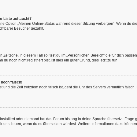
e-Liste auftaucht?
eine Option „Meinen Online-Status während dieser Sitzung verbergen“. Wenn du die
chtbarer Besucher gezählt.
 Zeitzone. In diesem Fall solltest du im „Persönlichen Bereich“ die für dich passend
 noch nicht registriert bist, ist dies ein guter Grund, dies jetzt zu tun.
 noch falsch!
hast und die Zeit trotzdem noch falsch ist, geht die Uhr des Servers vermutlich fals
installiert oder niemand hat das Forum bislang in deine Sprache übersetzt. Frage 
en wir uns freuen, wenn du es übersetzen würdest. Weitere Informationen dazu könne