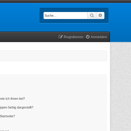
Suche
Erweiterte Such
Registrieren
Anmelden
ete ich ihnen bei?
en farbig dargestellt?
Startseite?