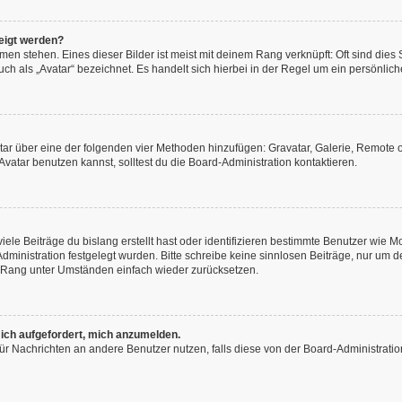
eigt werden?
en stehen. Eines dieser Bilder ist meist mit deinem Rang verknüpft: Oft sind dies
h als „Avatar“ bezeichnet. Es handelt sich hierbei in der Regel um ein persönliche
vatar über eine der folgenden vier Methoden hinzufügen: Gravatar, Galerie, Remot
atar benutzen kannst, solltest du die Board-Administration kontaktieren.
ele Beiträge du bislang erstellt hast oder identifizieren bestimmte Benutzer wie
-Administration festgelegt wurden. Bitte schreibe keine sinnlosen Beiträge, nur u
n Rang unter Umständen einfach wieder zurücksetzen.
 ich aufgefordert, mich anzumelden.
n für Nachrichten an andere Benutzer nutzen, falls diese von der Board-Administra