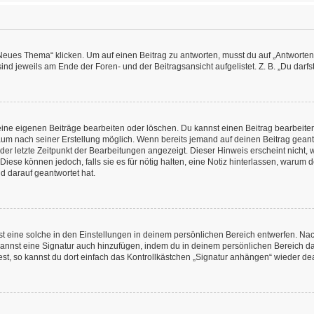
es Thema“ klicken. Um auf einen Beitrag zu antworten, musst du auf „Antworten“ kl
nd jeweils am Ende der Foren- und der Beitragsansicht aufgelistet. Z. B. „Du darfs
deine eigenen Beiträge bearbeiten oder löschen. Du kannst einen Beitrag bearbeit
itraum nach seiner Erstellung möglich. Wenn bereits jemand auf deinen Beitrag geant
 der letzte Zeitpunkt der Bearbeitungen angezeigt. Dieser Hinweis erscheint nicht
Diese können jedoch, falls sie es für nötig halten, eine Notiz hinterlassen, warum 
d darauf geantwortet hat.
 eine solche in den Einstellungen in deinem persönlichen Bereich entwerfen. Nachd
kannst eine Signatur auch hinzufügen, indem du in deinem persönlichen Bereich d
t, so kannst du dort einfach das Kontrollkästchen „Signatur anhängen“ wieder dea