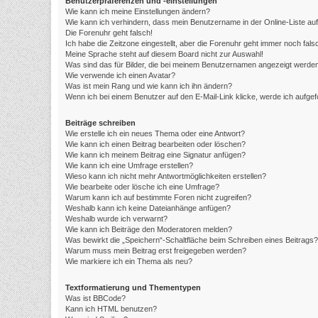
Benutzerpräferenzen und -einstellungen
Wie kann ich meine Einstellungen ändern?
Wie kann ich verhindern, dass mein Benutzername in der Online-Liste au
Die Forenuhr geht falsch!
Ich habe die Zeitzone eingestellt, aber die Forenuhr geht immer noch fals
Meine Sprache steht auf diesem Board nicht zur Auswahl!
Was sind das für Bilder, die bei meinem Benutzernamen angezeigt werde
Wie verwende ich einen Avatar?
Was ist mein Rang und wie kann ich ihn ändern?
Wenn ich bei einem Benutzer auf den E-Mail-Link klicke, werde ich aufge
Beiträge schreiben
Wie erstelle ich ein neues Thema oder eine Antwort?
Wie kann ich einen Beitrag bearbeiten oder löschen?
Wie kann ich meinem Beitrag eine Signatur anfügen?
Wie kann ich eine Umfrage erstellen?
Wieso kann ich nicht mehr Antwortmöglichkeiten erstellen?
Wie bearbeite oder lösche ich eine Umfrage?
Warum kann ich auf bestimmte Foren nicht zugreifen?
Weshalb kann ich keine Dateianhänge anfügen?
Weshalb wurde ich verwarnt?
Wie kann ich Beiträge den Moderatoren melden?
Was bewirkt die „Speichern“-Schaltfläche beim Schreiben eines Beitrags?
Warum muss mein Beitrag erst freigegeben werden?
Wie markiere ich ein Thema als neu?
Textformatierung und Thementypen
Was ist BBCode?
Kann ich HTML benutzen?