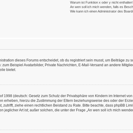
Warum ist Funktion x oder y nicht enthalten
An wen soll ich mich wenden, falls es Besc
Wie kann ich einen Administrator des Board
ration dieses Forums entscheidet, ob du registriert sein musst, um Beiträge zu schre
: zum Beispiel Avatarbilder, Private Nachrichten, E-Mail-Versand an andere Mitglied
ile bietet.
f 1998 (deutsch: Gesetz zum Schutz der Privatsphäre von Kindern im Internet von 
en erheben, hierzu die Zustimmung der Eltern beziehungsweise des oder der Erzieh
st, zutrifft, ziehe einen rechtlichen Beistand zu Rate. Bitte beachte, dass phpBB L
n jeglicher Art ist; außer solchen, die unter der Frage „An wen soll ich mich wend