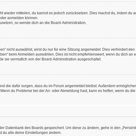
icht wieder mitteilen, du kannst es jedoch zurücksetzen. Dies machst du, indem du
wieder anmelden können.
kzusetzen, so wende dich an die Board-Administration.
“ nicht auswählst, wirst du nur für eine Sitzung angemeldet. Dies verhindert den
ben“ beim Anmelden auswählen. Dies ist nicht empfehlenswert, wenn du dich an ein
de sie vermutlich von der Board-Administration ausgeschaltet.
at und die dafür sorgen, dass du im Forum angemeldet bleibst. Außerdem ermögliche
n. Wenn du Probleme bei der An- oder Abmeldung hast, kann es helfen, wenn du die
n der Datenbank des Boards gespeichert. Um diese zu ändern, gehe in den „Persönli
t du alle deine Einstellungen ändern.