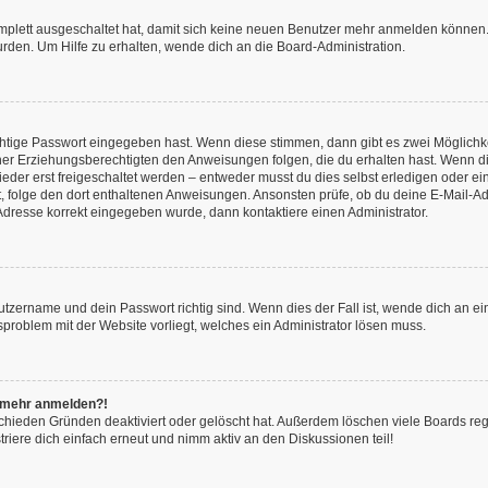
omplett ausgeschaltet hat, damit sich keine neuen Benutzer mehr anmelden können.
rden. Um Hilfe zu erhalten, wende dich an die Board-Administration.
chtige Passwort eingegeben hast. Wenn diese stimmen, dann gibt es zwei Möglich
iner Erziehungsberechtigten den Anweisungen folgen, die du erhalten hast. Wenn dies 
r erst freigeschaltet werden – entweder musst du dies selbst erledigen oder ein Ad
ast, folge den dort enthaltenen Anweisungen. Ansonsten prüfe, ob du deine E-Mail
l-Adresse korrekt eingegeben wurde, dann kontaktiere einen Administrator.
utzername und dein Passwort richtig sind. Wenn dies der Fall ist, wende dich an e
nsproblem mit der Website vorliegt, welches ein Administrator lösen muss.
ht mehr anmelden?!
chieden Gründen deaktiviert oder gelöscht hat. Außerdem löschen viele Boards rege
iere dich einfach erneut und nimm aktiv an den Diskussionen teil!