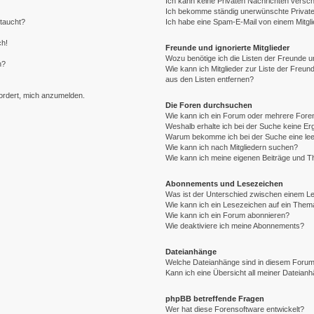
Ich kann keine Privaten Nachrichten versch
Ich bekomme ständig unerwünschte Private
ftaucht?
Ich habe eine Spam-E-Mail von einem Mitgli
ch!
Freunde und ignorierte Mitglieder
Wozu benötige ich die Listen der Freunde un
n?
Wie kann ich Mitglieder zur Liste der Freund
aus den Listen entfernen?
fordert, mich anzumelden.
Die Foren durchsuchen
Wie kann ich ein Forum oder mehrere For
Weshalb erhalte ich bei der Suche keine E
Warum bekomme ich bei der Suche eine lee
Wie kann ich nach Mitgliedern suchen?
Wie kann ich meine eigenen Beiträge und 
Abonnements und Lesezeichen
Was ist der Unterschied zwischen einem 
Wie kann ich ein Lesezeichen auf ein The
Wie kann ich ein Forum abonnieren?
Wie deaktiviere ich meine Abonnements?
Dateianhänge
Welche Dateianhänge sind in diesem Forum
Kann ich eine Übersicht all meiner Dateian
phpBB betreffende Fragen
Wer hat diese Forensoftware entwickelt?