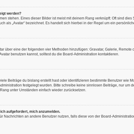
eigt werden?
en stehen. Eines dieser Bilder ist meist mit deinem Rang verknüpft: Oft sind dies
h als „Avatar“ bezeichnet. Es handelt sich hierbei in der Regel um ein persönliche
vatar über eine der folgenden vier Methoden hinzufügen: Gravatar, Galerie, Remot
atar benutzen kannst, solltest du die Board-Administration kontaktieren.
ele Beiträge du bislang erstellt hast oder identifizieren bestimmte Benutzer wie
-Administration festgelegt wurden. Bitte schreibe keine sinnlosen Beiträge, nur u
n Rang unter Umständen einfach wieder zurücksetzen.
 ich aufgefordert, mich anzumelden.
n für Nachrichten an andere Benutzer nutzen, falls diese von der Board-Administra