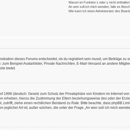
Warum ist Funktion x oder y nicht enthalten
An wen soll ich mich wenden, falls es Besc
Wie kann ich einen Administrator des Board
ration dieses Forums entscheidet, ob du registriert sein musst, um Beiträge zu schre
: zum Beispiel Avatarbilder, Private Nachrichten, E-Mail-Versand an andere Mitglied
ile bietet.
f 1998 (deutsch: Gesetz zum Schutz der Privatsphäre von Kindern im Internet von 
en erheben, hierzu die Zustimmung der Eltern beziehungsweise des oder der Erzieh
st, zutrifft, ziehe einen rechtlichen Beistand zu Rate. Bitte beachte, dass phpBB L
n jeglicher Art ist; außer solchen, die unter der Frage „An wen soll ich mich wend