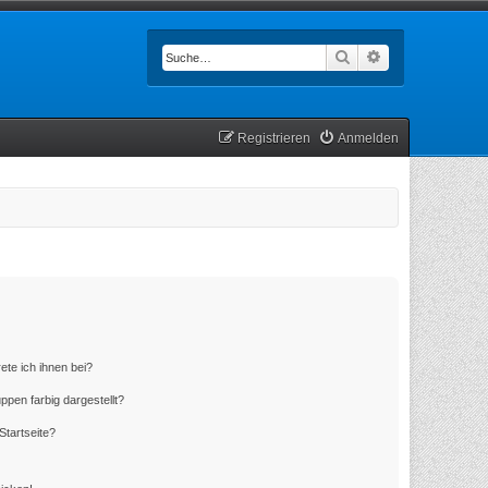
Suche
Erweiterte Such
Registrieren
Anmelden
ete ich ihnen bei?
en farbig dargestellt?
Startseite?