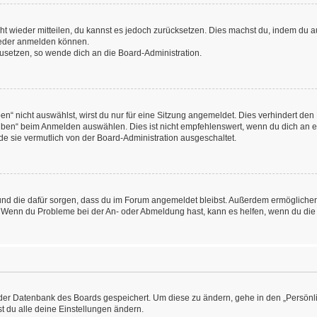
icht wieder mitteilen, du kannst es jedoch zurücksetzen. Dies machst du, indem du
wieder anmelden können.
kzusetzen, so wende dich an die Board-Administration.
“ nicht auswählst, wirst du nur für eine Sitzung angemeldet. Dies verhindert den
ben“ beim Anmelden auswählen. Dies ist nicht empfehlenswert, wenn du dich an ein
de sie vermutlich von der Board-Administration ausgeschaltet.
at und die dafür sorgen, dass du im Forum angemeldet bleibst. Außerdem ermögliche
n. Wenn du Probleme bei der An- oder Abmeldung hast, kann es helfen, wenn du die
n der Datenbank des Boards gespeichert. Um diese zu ändern, gehe in den „Persönli
t du alle deine Einstellungen ändern.