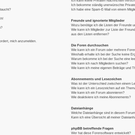
Ich kann keine Privaten Nachrichten versch
Ich bekomme ständig unerwünschte Private
ftaucht?
Ich habe eine Spam-E-Mail von einem Mitgli
ch!
Freunde und ignorierte Mitglieder
Wozu benötige ich die Listen der Freunde un
n?
Wie kann ich Mitglieder zur Liste der Freund
aus den Listen entfernen?
fordert, mich anzumelden.
Die Foren durchsuchen
Wie kann ich ein Forum oder mehrere For
Weshalb erhalte ich bei der Suche keine E
Warum bekomme ich bei der Suche eine lee
Wie kann ich nach Mitgliedern suchen?
Wie kann ich meine eigenen Beiträge und 
Abonnements und Lesezeichen
Was ist der Unterschied zwischen einem 
Wie kann ich ein Lesezeichen auf ein The
Wie kann ich ein Forum abonnieren?
Wie deaktiviere ich meine Abonnements?
Dateianhänge
Welche Dateianhänge sind in diesem Forum
Kann ich eine Übersicht all meiner Dateian
phpBB betreffende Fragen
Wer hat diese Forensoftware entwickelt?