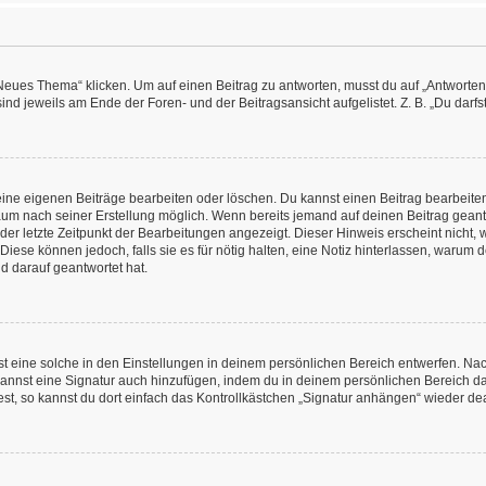
es Thema“ klicken. Um auf einen Beitrag zu antworten, musst du auf „Antworten“ kl
nd jeweils am Ende der Foren- und der Beitragsansicht aufgelistet. Z. B. „Du darfs
deine eigenen Beiträge bearbeiten oder löschen. Du kannst einen Beitrag bearbeit
itraum nach seiner Erstellung möglich. Wenn bereits jemand auf deinen Beitrag geant
 der letzte Zeitpunkt der Bearbeitungen angezeigt. Dieser Hinweis erscheint nicht
Diese können jedoch, falls sie es für nötig halten, eine Notiz hinterlassen, warum 
d darauf geantwortet hat.
 eine solche in den Einstellungen in deinem persönlichen Bereich entwerfen. Nachd
kannst eine Signatur auch hinzufügen, indem du in deinem persönlichen Bereich d
t, so kannst du dort einfach das Kontrollkästchen „Signatur anhängen“ wieder dea