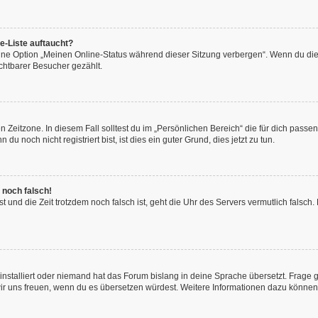
e-Liste auftaucht?
eine Option „Meinen Online-Status während dieser Sitzung verbergen“. Wenn du die
chtbarer Besucher gezählt.
 Zeitzone. In diesem Fall solltest du im „Persönlichen Bereich“ die für dich passend
 noch nicht registriert bist, ist dies ein guter Grund, dies jetzt zu tun.
 noch falsch!
hast und die Zeit trotzdem noch falsch ist, geht die Uhr des Servers vermutlich fals
installiert oder niemand hat das Forum bislang in deine Sprache übersetzt. Frage 
en wir uns freuen, wenn du es übersetzen würdest. Weitere Informationen dazu könne