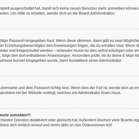
omplett ausgeschaltet hat, damit sich keine neuen Benutzer mehr anmelden können.
rden. Um Hilfe zu erhalten, wende dich an die Board-Administration.
chtige Passwort eingegeben hast. Wenn diese stimmen, dann gibt es zwei Möglich
iner Erziehungsberechtigten den Anweisungen folgen, die du erhalten hast. Wenn dies 
r erst freigeschaltet werden – entweder musst du dies selbst erledigen oder ein Ad
ast, folge den dort enthaltenen Anweisungen. Ansonsten prüfe, ob du deine E-Mail
l-Adresse korrekt eingegeben wurde, dann kontaktiere einen Administrator.
utzername und dein Passwort richtig sind. Wenn dies der Fall ist, wende dich an e
nsproblem mit der Website vorliegt, welches ein Administrator lösen muss.
ht mehr anmelden?!
chieden Gründen deaktiviert oder gelöscht hat. Außerdem löschen viele Boards rege
iere dich einfach erneut und nimm aktiv an den Diskussionen teil!