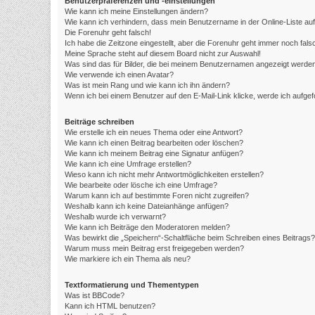
Benutzerpräferenzen und -einstellungen
Wie kann ich meine Einstellungen ändern?
Wie kann ich verhindern, dass mein Benutzername in der Online-Liste au
Die Forenuhr geht falsch!
Ich habe die Zeitzone eingestellt, aber die Forenuhr geht immer noch fals
Meine Sprache steht auf diesem Board nicht zur Auswahl!
Was sind das für Bilder, die bei meinem Benutzernamen angezeigt werde
Wie verwende ich einen Avatar?
Was ist mein Rang und wie kann ich ihn ändern?
Wenn ich bei einem Benutzer auf den E-Mail-Link klicke, werde ich aufge
Beiträge schreiben
Wie erstelle ich ein neues Thema oder eine Antwort?
Wie kann ich einen Beitrag bearbeiten oder löschen?
Wie kann ich meinem Beitrag eine Signatur anfügen?
Wie kann ich eine Umfrage erstellen?
Wieso kann ich nicht mehr Antwortmöglichkeiten erstellen?
Wie bearbeite oder lösche ich eine Umfrage?
Warum kann ich auf bestimmte Foren nicht zugreifen?
Weshalb kann ich keine Dateianhänge anfügen?
Weshalb wurde ich verwarnt?
Wie kann ich Beiträge den Moderatoren melden?
Was bewirkt die „Speichern“-Schaltfläche beim Schreiben eines Beitrags?
Warum muss mein Beitrag erst freigegeben werden?
Wie markiere ich ein Thema als neu?
Textformatierung und Thementypen
Was ist BBCode?
Kann ich HTML benutzen?