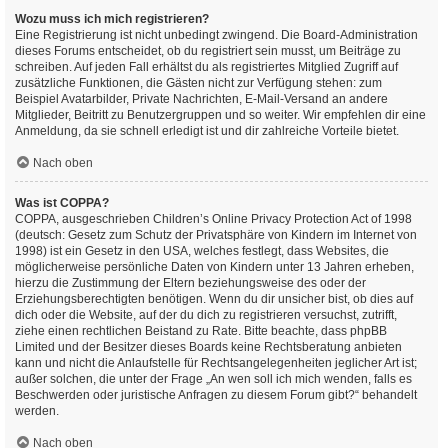
Wozu muss ich mich registrieren?
Eine Registrierung ist nicht unbedingt zwingend. Die Board-Administration
dieses Forums entscheidet, ob du registriert sein musst, um Beiträge zu
schreiben. Auf jeden Fall erhältst du als registriertes Mitglied Zugriff auf
zusätzliche Funktionen, die Gästen nicht zur Verfügung stehen: zum
Beispiel Avatarbilder, Private Nachrichten, E-Mail-Versand an andere
Mitglieder, Beitritt zu Benutzergruppen und so weiter. Wir empfehlen dir eine
Anmeldung, da sie schnell erledigt ist und dir zahlreiche Vorteile bietet.
Nach oben
Was ist COPPA?
COPPA, ausgeschrieben Children’s Online Privacy Protection Act of 1998
(deutsch: Gesetz zum Schutz der Privatsphäre von Kindern im Internet von
1998) ist ein Gesetz in den USA, welches festlegt, dass Websites, die
möglicherweise persönliche Daten von Kindern unter 13 Jahren erheben,
hierzu die Zustimmung der Eltern beziehungsweise des oder der
Erziehungsberechtigten benötigen. Wenn du dir unsicher bist, ob dies auf
dich oder die Website, auf der du dich zu registrieren versuchst, zutrifft,
ziehe einen rechtlichen Beistand zu Rate. Bitte beachte, dass phpBB
Limited und der Besitzer dieses Boards keine Rechtsberatung anbieten
kann und nicht die Anlaufstelle für Rechtsangelegenheiten jeglicher Art ist;
außer solchen, die unter der Frage „An wen soll ich mich wenden, falls es
Beschwerden oder juristische Anfragen zu diesem Forum gibt?“ behandelt
werden.
Nach oben