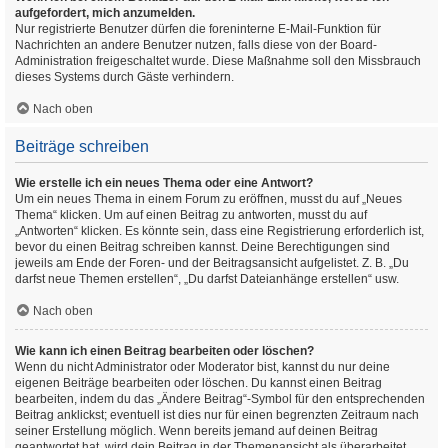
aufgefordert, mich anzumelden.
Nur registrierte Benutzer dürfen die foreninterne E-Mail-Funktion für
Nachrichten an andere Benutzer nutzen, falls diese von der Board-
Administration freigeschaltet wurde. Diese Maßnahme soll den Missbrauch
dieses Systems durch Gäste verhindern.
Nach oben
Beiträge schreiben
Wie erstelle ich ein neues Thema oder eine Antwort?
Um ein neues Thema in einem Forum zu eröffnen, musst du auf „Neues
Thema“ klicken. Um auf einen Beitrag zu antworten, musst du auf
„Antworten“ klicken. Es könnte sein, dass eine Registrierung erforderlich ist,
bevor du einen Beitrag schreiben kannst. Deine Berechtigungen sind
jeweils am Ende der Foren- und der Beitragsansicht aufgelistet. Z. B. „Du
darfst neue Themen erstellen“, „Du darfst Dateianhänge erstellen“ usw.
Nach oben
Wie kann ich einen Beitrag bearbeiten oder löschen?
Wenn du nicht Administrator oder Moderator bist, kannst du nur deine
eigenen Beiträge bearbeiten oder löschen. Du kannst einen Beitrag
bearbeiten, indem du das „Ändere Beitrag“-Symbol für den entsprechenden
Beitrag anklickst; eventuell ist dies nur für einen begrenzten Zeitraum nach
seiner Erstellung möglich. Wenn bereits jemand auf deinen Beitrag
geantwortet hat, wird dein Beitrag in der Themenansicht als überarbeitet