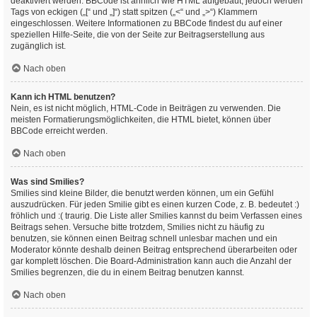
deaktiviert werden. BBCode ist ähnlich wie HTML aufgebaut, jedoch werden
Tags von eckigen („[“ und „]“) statt spitzen („<“ und „>“) Klammern
eingeschlossen. Weitere Informationen zu BBCode findest du auf einer
speziellen Hilfe-Seite, die von der Seite zur Beitragserstellung aus
zugänglich ist.
Nach oben
Kann ich HTML benutzen?
Nein, es ist nicht möglich, HTML-Code in Beiträgen zu verwenden. Die
meisten Formatierungsmöglichkeiten, die HTML bietet, können über
BBCode erreicht werden.
Nach oben
Was sind Smilies?
Smilies sind kleine Bilder, die benutzt werden können, um ein Gefühl
auszudrücken. Für jeden Smilie gibt es einen kurzen Code, z. B. bedeutet :)
fröhlich und :( traurig. Die Liste aller Smilies kannst du beim Verfassen eines
Beitrags sehen. Versuche bitte trotzdem, Smilies nicht zu häufig zu
benutzen, sie können einen Beitrag schnell unlesbar machen und ein
Moderator könnte deshalb deinen Beitrag entsprechend überarbeiten oder
gar komplett löschen. Die Board-Administration kann auch die Anzahl der
Smilies begrenzen, die du in einem Beitrag benutzen kannst.
Nach oben