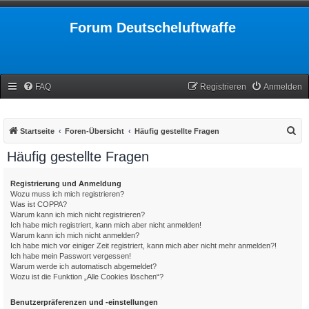
Forum Deutscheluftwaffe
FAQ
Registrieren
Anmelden
S
Startseite
Foren-Übersicht
Häufig gestellte Fragen
u
Häufig gestellte Fragen
c
h
Registrierung und Anmeldung
Wozu muss ich mich registrieren?
e
Was ist COPPA?
Warum kann ich mich nicht registrieren?
Ich habe mich registriert, kann mich aber nicht anmelden!
Warum kann ich mich nicht anmelden?
Ich habe mich vor einiger Zeit registriert, kann mich aber nicht mehr anmelden?!
Ich habe mein Passwort vergessen!
Warum werde ich automatisch abgemeldet?
Wozu ist die Funktion „Alle Cookies löschen“?
Benutzerpräferenzen und -einstellungen