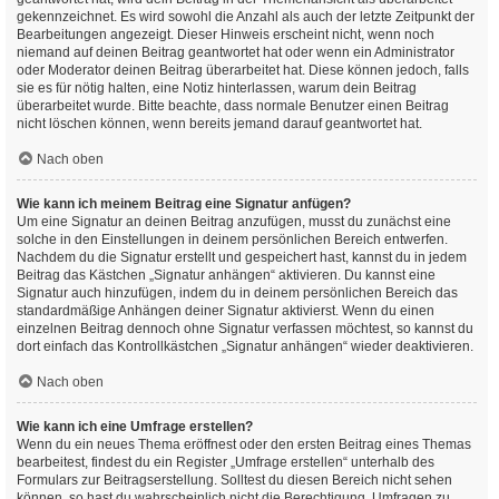
gekennzeichnet. Es wird sowohl die Anzahl als auch der letzte Zeitpunkt der
Bearbeitungen angezeigt. Dieser Hinweis erscheint nicht, wenn noch
niemand auf deinen Beitrag geantwortet hat oder wenn ein Administrator
oder Moderator deinen Beitrag überarbeitet hat. Diese können jedoch, falls
sie es für nötig halten, eine Notiz hinterlassen, warum dein Beitrag
überarbeitet wurde. Bitte beachte, dass normale Benutzer einen Beitrag
nicht löschen können, wenn bereits jemand darauf geantwortet hat.
Nach oben
Wie kann ich meinem Beitrag eine Signatur anfügen?
Um eine Signatur an deinen Beitrag anzufügen, musst du zunächst eine
solche in den Einstellungen in deinem persönlichen Bereich entwerfen.
Nachdem du die Signatur erstellt und gespeichert hast, kannst du in jedem
Beitrag das Kästchen „Signatur anhängen“ aktivieren. Du kannst eine
Signatur auch hinzufügen, indem du in deinem persönlichen Bereich das
standardmäßige Anhängen deiner Signatur aktivierst. Wenn du einen
einzelnen Beitrag dennoch ohne Signatur verfassen möchtest, so kannst du
dort einfach das Kontrollkästchen „Signatur anhängen“ wieder deaktivieren.
Nach oben
Wie kann ich eine Umfrage erstellen?
Wenn du ein neues Thema eröffnest oder den ersten Beitrag eines Themas
bearbeitest, findest du ein Register „Umfrage erstellen“ unterhalb des
Formulars zur Beitragserstellung. Solltest du diesen Bereich nicht sehen
können, so hast du wahrscheinlich nicht die Berechtigung, Umfragen zu