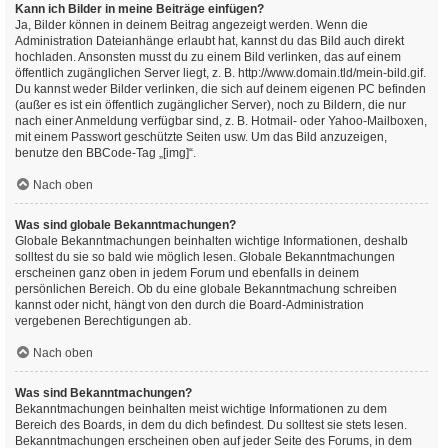
Kann ich Bilder in meine Beiträge einfügen?
Ja, Bilder können in deinem Beitrag angezeigt werden. Wenn die
Administration Dateianhänge erlaubt hat, kannst du das Bild auch direkt
hochladen. Ansonsten musst du zu einem Bild verlinken, das auf einem
öffentlich zugänglichen Server liegt, z. B. http://www.domain.tld/mein-bild.gif.
Du kannst weder Bilder verlinken, die sich auf deinem eigenen PC befinden
(außer es ist ein öffentlich zugänglicher Server), noch zu Bildern, die nur
nach einer Anmeldung verfügbar sind, z. B. Hotmail- oder Yahoo-Mailboxen,
mit einem Passwort geschützte Seiten usw. Um das Bild anzuzeigen,
benutze den BBCode-Tag „[img]“.
Nach oben
Was sind globale Bekanntmachungen?
Globale Bekanntmachungen beinhalten wichtige Informationen, deshalb
solltest du sie so bald wie möglich lesen. Globale Bekanntmachungen
erscheinen ganz oben in jedem Forum und ebenfalls in deinem
persönlichen Bereich. Ob du eine globale Bekanntmachung schreiben
kannst oder nicht, hängt von den durch die Board-Administration
vergebenen Berechtigungen ab.
Nach oben
Was sind Bekanntmachungen?
Bekanntmachungen beinhalten meist wichtige Informationen zu dem
Bereich des Boards, in dem du dich befindest. Du solltest sie stets lesen.
Bekanntmachungen erscheinen oben auf jeder Seite des Forums, in dem