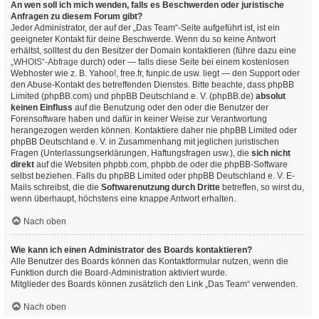
An wen soll ich mich wenden, falls es Beschwerden oder juristische
Anfragen zu diesem Forum gibt?
Jeder Administrator, der auf der „Das Team“-Seite aufgeführt ist, ist ein
geeigneter Kontakt für deine Beschwerde. Wenn du so keine Antwort
erhältst, solltest du den Besitzer der Domain kontaktieren (führe dazu eine
„WHOIS“-Abfrage
durch) oder — falls diese Seite bei einem kostenlosen
Webhoster wie z. B. Yahoo!, free.fr, funpic.de usw. liegt — den Support oder
den Abuse-Kontakt des betreffenden Dienstes. Bitte beachte, dass phpBB
Limited (phpBB.com) und phpBB Deutschland e. V. (phpBB.de)
absolut
keinen Einfluss
auf die Benutzung oder den oder die Benutzer der
Forensoftware haben und dafür in keiner Weise zur Verantwortung
herangezogen werden können. Kontaktiere daher nie phpBB Limited oder
phpBB Deutschland e. V. in Zusammenhang mit jeglichen juristischen
Fragen (Unterlassungserklärungen, Haftungsfragen usw.), die
sich nicht
direkt
auf die Websiten phpbb.com, phpbb.de oder die phpBB-Software
selbst beziehen. Falls du phpBB Limited oder phpBB Deutschland e. V. E-
Mails schreibst, die die
Softwarenutzung durch Dritte
betreffen, so wirst du,
wenn überhaupt, höchstens eine knappe Antwort erhalten.
Nach oben
Wie kann ich einen Administrator des Boards kontaktieren?
Alle Benutzer des Boards können das Kontaktformular nutzen, wenn die
Funktion durch die Board-Administration aktiviert wurde.
Mitglieder des Boards können zusätzlich den Link „Das Team“ verwenden.
Nach oben