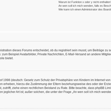
Warum ist Funktion x oder y nicht enthalten
An wen soll ich mich wenden, falls es Besc
Wie kann ich einen Administrator des Board
ration dieses Forums entscheidet, ob du registriert sein musst, um Beiträge zu schre
: zum Beispiel Avatarbilder, Private Nachrichten, E-Mail-Versand an andere Mitglied
ile bietet.
f 1998 (deutsch: Gesetz zum Schutz der Privatsphäre von Kindern im Internet von 
en erheben, hierzu die Zustimmung der Eltern beziehungsweise des oder der Erzieh
st, zutrifft, ziehe einen rechtlichen Beistand zu Rate. Bitte beachte, dass phpBB L
n jeglicher Art ist; außer solchen, die unter der Frage „An wen soll ich mich wend