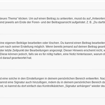
es Thema“ klicken. Um auf einen Beitrag zu antworten, musst du auf „Antworten“ kl
nd jeweils am Ende der Foren- und der Beitragsansicht aufgelistet. Z. B. „Du darfs
deine eigenen Beiträge bearbeiten oder löschen. Du kannst einen Beitrag bearbeit
itraum nach seiner Erstellung möglich. Wenn bereits jemand auf deinen Beitrag geant
 der letzte Zeitpunkt der Bearbeitungen angezeigt. Dieser Hinweis erscheint nicht
Diese können jedoch, falls sie es für nötig halten, eine Notiz hinterlassen, warum 
d darauf geantwortet hat.
 eine solche in den Einstellungen in deinem persönlichen Bereich entwerfen. Nachd
kannst eine Signatur auch hinzufügen, indem du in deinem persönlichen Bereich d
t, so kannst du dort einfach das Kontrollkästchen „Signatur anhängen“ wieder dea