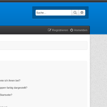
Suche
Erweiterte Such
Registrieren
Anmelden
ete ich ihnen bei?
en farbig dargestellt?
Startseite?