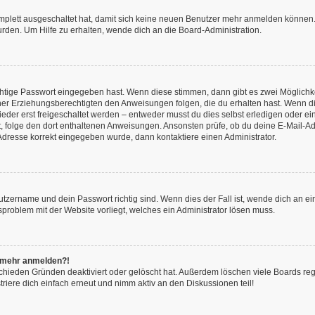
omplett ausgeschaltet hat, damit sich keine neuen Benutzer mehr anmelden können.
rden. Um Hilfe zu erhalten, wende dich an die Board-Administration.
chtige Passwort eingegeben hast. Wenn diese stimmen, dann gibt es zwei Möglich
iner Erziehungsberechtigten den Anweisungen folgen, die du erhalten hast. Wenn dies 
r erst freigeschaltet werden – entweder musst du dies selbst erledigen oder ein Ad
ast, folge den dort enthaltenen Anweisungen. Ansonsten prüfe, ob du deine E-Mail
l-Adresse korrekt eingegeben wurde, dann kontaktiere einen Administrator.
utzername und dein Passwort richtig sind. Wenn dies der Fall ist, wende dich an e
nsproblem mit der Website vorliegt, welches ein Administrator lösen muss.
ht mehr anmelden?!
chieden Gründen deaktiviert oder gelöscht hat. Außerdem löschen viele Boards rege
iere dich einfach erneut und nimm aktiv an den Diskussionen teil!