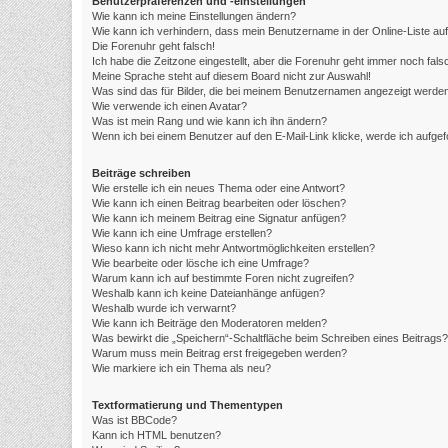
Benutzerpräferenzen und -einstellungen
Wie kann ich meine Einstellungen ändern?
Wie kann ich verhindern, dass mein Benutzername in der Online-Liste au
Die Forenuhr geht falsch!
Ich habe die Zeitzone eingestellt, aber die Forenuhr geht immer noch fals
Meine Sprache steht auf diesem Board nicht zur Auswahl!
Was sind das für Bilder, die bei meinem Benutzernamen angezeigt werde
Wie verwende ich einen Avatar?
Was ist mein Rang und wie kann ich ihn ändern?
Wenn ich bei einem Benutzer auf den E-Mail-Link klicke, werde ich aufge
Beiträge schreiben
Wie erstelle ich ein neues Thema oder eine Antwort?
Wie kann ich einen Beitrag bearbeiten oder löschen?
Wie kann ich meinem Beitrag eine Signatur anfügen?
Wie kann ich eine Umfrage erstellen?
Wieso kann ich nicht mehr Antwortmöglichkeiten erstellen?
Wie bearbeite oder lösche ich eine Umfrage?
Warum kann ich auf bestimmte Foren nicht zugreifen?
Weshalb kann ich keine Dateianhänge anfügen?
Weshalb wurde ich verwarnt?
Wie kann ich Beiträge den Moderatoren melden?
Was bewirkt die „Speichern“-Schaltfläche beim Schreiben eines Beitrags?
Warum muss mein Beitrag erst freigegeben werden?
Wie markiere ich ein Thema als neu?
Textformatierung und Thementypen
Was ist BBCode?
Kann ich HTML benutzen?