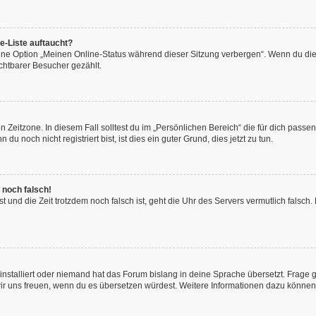
e-Liste auftaucht?
eine Option „Meinen Online-Status während dieser Sitzung verbergen“. Wenn du die
chtbarer Besucher gezählt.
 Zeitzone. In diesem Fall solltest du im „Persönlichen Bereich“ die für dich passend
 noch nicht registriert bist, ist dies ein guter Grund, dies jetzt zu tun.
 noch falsch!
hast und die Zeit trotzdem noch falsch ist, geht die Uhr des Servers vermutlich fals
installiert oder niemand hat das Forum bislang in deine Sprache übersetzt. Frage 
en wir uns freuen, wenn du es übersetzen würdest. Weitere Informationen dazu könne