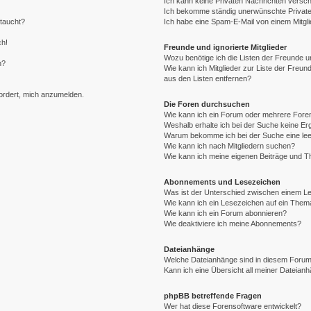
Ich kann keine Privaten Nachrichten versch
Ich bekomme ständig unerwünschte Private
ftaucht?
Ich habe eine Spam-E-Mail von einem Mitgli
ch!
Freunde und ignorierte Mitglieder
Wozu benötige ich die Listen der Freunde un
n?
Wie kann ich Mitglieder zur Liste der Freund
aus den Listen entfernen?
fordert, mich anzumelden.
Die Foren durchsuchen
Wie kann ich ein Forum oder mehrere For
Weshalb erhalte ich bei der Suche keine E
Warum bekomme ich bei der Suche eine lee
Wie kann ich nach Mitgliedern suchen?
Wie kann ich meine eigenen Beiträge und 
Abonnements und Lesezeichen
Was ist der Unterschied zwischen einem 
Wie kann ich ein Lesezeichen auf ein The
Wie kann ich ein Forum abonnieren?
Wie deaktiviere ich meine Abonnements?
Dateianhänge
Welche Dateianhänge sind in diesem Forum
Kann ich eine Übersicht all meiner Dateian
phpBB betreffende Fragen
Wer hat diese Forensoftware entwickelt?