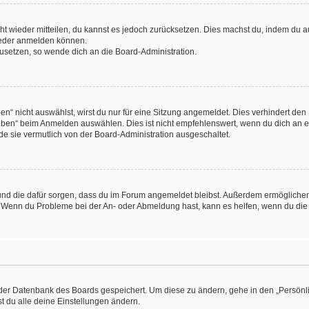
icht wieder mitteilen, du kannst es jedoch zurücksetzen. Dies machst du, indem du
wieder anmelden können.
kzusetzen, so wende dich an die Board-Administration.
“ nicht auswählst, wirst du nur für eine Sitzung angemeldet. Dies verhindert den
ben“ beim Anmelden auswählen. Dies ist nicht empfehlenswert, wenn du dich an ein
de sie vermutlich von der Board-Administration ausgeschaltet.
at und die dafür sorgen, dass du im Forum angemeldet bleibst. Außerdem ermögliche
n. Wenn du Probleme bei der An- oder Abmeldung hast, kann es helfen, wenn du die
n der Datenbank des Boards gespeichert. Um diese zu ändern, gehe in den „Persönli
t du alle deine Einstellungen ändern.