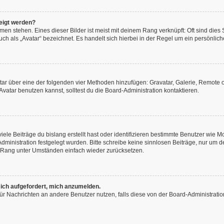
eigt werden?
en stehen. Eines dieser Bilder ist meist mit deinem Rang verknüpft: Oft sind dies
h als „Avatar“ bezeichnet. Es handelt sich hierbei in der Regel um ein persönliche
vatar über eine der folgenden vier Methoden hinzufügen: Gravatar, Galerie, Remot
atar benutzen kannst, solltest du die Board-Administration kontaktieren.
ele Beiträge du bislang erstellt hast oder identifizieren bestimmte Benutzer wie
-Administration festgelegt wurden. Bitte schreibe keine sinnlosen Beiträge, nur u
n Rang unter Umständen einfach wieder zurücksetzen.
 ich aufgefordert, mich anzumelden.
n für Nachrichten an andere Benutzer nutzen, falls diese von der Board-Administra