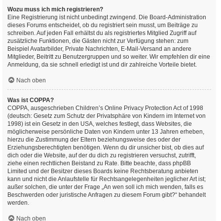
Wozu muss ich mich registrieren?
Eine Registrierung ist nicht unbedingt zwingend. Die Board-Administration
dieses Forums entscheidet, ob du registriert sein musst, um Beiträge zu
schreiben. Auf jeden Fall erhältst du als registriertes Mitglied Zugriff auf
zusätzliche Funktionen, die Gästen nicht zur Verfügung stehen: zum
Beispiel Avatarbilder, Private Nachrichten, E-Mail-Versand an andere
Mitglieder, Beitritt zu Benutzergruppen und so weiter. Wir empfehlen dir eine
Anmeldung, da sie schnell erledigt ist und dir zahlreiche Vorteile bietet.
Nach oben
Was ist COPPA?
COPPA, ausgeschrieben Children’s Online Privacy Protection Act of 1998
(deutsch: Gesetz zum Schutz der Privatsphäre von Kindern im Internet von
1998) ist ein Gesetz in den USA, welches festlegt, dass Websites, die
möglicherweise persönliche Daten von Kindern unter 13 Jahren erheben,
hierzu die Zustimmung der Eltern beziehungsweise des oder der
Erziehungsberechtigten benötigen. Wenn du dir unsicher bist, ob dies auf
dich oder die Website, auf der du dich zu registrieren versuchst, zutrifft,
ziehe einen rechtlichen Beistand zu Rate. Bitte beachte, dass phpBB
Limited und der Besitzer dieses Boards keine Rechtsberatung anbieten
kann und nicht die Anlaufstelle für Rechtsangelegenheiten jeglicher Art ist;
außer solchen, die unter der Frage „An wen soll ich mich wenden, falls es
Beschwerden oder juristische Anfragen zu diesem Forum gibt?“ behandelt
werden.
Nach oben