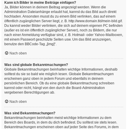
Kann ich Bilder in meine Beiträge einfügen?
Ja, Bilder können in deinem Beitrag angezeigt werden. Wenn die
Administration Dateianhänge erlaubt hat, kannst du das Bild auch direkt
hochladen. Ansonsten musst du zu einem Bild verlinken, das auf einem
öffentlich zugänglichen Server liegt, z. B. http://www.domain.tld/mein-bild.gif.
Du kannst weder Bilder verlinken, die sich auf deinem eigenen PC befinden
(außer es ist ein öffentlich zugänglicher Server), noch zu Bildern, die nur
nach einer Anmeldung verfügbar sind, z. B. Hotmail- oder Yahoo-Mailboxen,
mit einem Passwort geschützte Seiten usw. Um das Bild anzuzeigen,
benutze den BBCode-Tag „[img]“.
Nach oben
Was sind globale Bekanntmachungen?
Globale Bekanntmachungen beinhalten wichtige Informationen, deshalb
solltest du sie so bald wie möglich lesen. Globale Bekanntmachungen
erscheinen ganz oben in jedem Forum und ebenfalls in deinem
persönlichen Bereich. Ob du eine globale Bekanntmachung schreiben
kannst oder nicht, hängt von den durch die Board-Administration
vergebenen Berechtigungen ab.
Nach oben
Was sind Bekanntmachungen?
Bekanntmachungen beinhalten meist wichtige Informationen zu dem
Bereich des Boards, in dem du dich befindest. Du solltest sie stets lesen.
Bekanntmachungen erscheinen oben auf jeder Seite des Forums, in dem