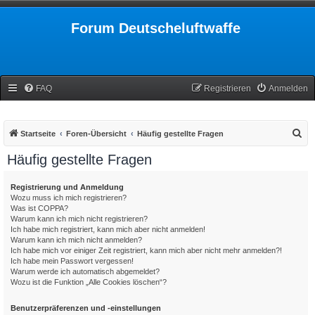
Forum Deutscheluftwaffe
FAQ
Registrieren
Anmelden
S
Startseite
Foren-Übersicht
Häufig gestellte Fragen
u
Häufig gestellte Fragen
c
h
Registrierung und Anmeldung
Wozu muss ich mich registrieren?
e
Was ist COPPA?
Warum kann ich mich nicht registrieren?
Ich habe mich registriert, kann mich aber nicht anmelden!
Warum kann ich mich nicht anmelden?
Ich habe mich vor einiger Zeit registriert, kann mich aber nicht mehr anmelden?!
Ich habe mein Passwort vergessen!
Warum werde ich automatisch abgemeldet?
Wozu ist die Funktion „Alle Cookies löschen“?
Benutzerpräferenzen und -einstellungen