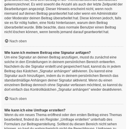
gekennzeichnet. Es wird sowohl die Anzahl als auch der letzte Zeitpunkt der
Bearbeitungen angezeigt. Dieser Hinweis erscheint nicht, wenn noch
niemand auf deinen Beitrag geantwortet hat oder wenn ein Administrator
oder Moderator deinen Beitrag überarbeitet hat. Diese können jedoch, falls
sie es für nötig halten, eine Notiz hinterlassen, warum dein Beitrag
überarbeitet wurde. Bitte beachte, dass normale Benutzer einen Beitrag
nicht löschen können, wenn bereits jemand darauf geantwortet hat.
Nach oben
Wie kann ich meinem Beitrag eine Signatur anfügen?
Um eine Signatur an deinen Beitrag anzufügen, musst du zunächst eine
solche in den Einstellungen in deinem persönlichen Bereich entwerfen.
Nachdem du die Signatur erstellt und gespeichert hast, kannst du in jedem
Beitrag das Kästchen „Signatur anhängen“ aktivieren. Du kannst eine
Signatur auch hinzufügen, indem du in deinem persönlichen Bereich das
standardmäßige Anhängen deiner Signatur aktivierst. Wenn du einen
einzelnen Beitrag dennoch ohne Signatur verfassen möchtest, so kannst du
dort einfach das Kontrollkästchen „Signatur anhängen“ wieder deaktivieren.
Nach oben
Wie kann ich eine Umfrage erstellen?
Wenn du ein neues Thema eröffnest oder den ersten Beitrag eines Themas
bearbeitest, findest du ein Register „Umfrage erstellen“ unterhalb des
Formulars zur Beitragserstellung. Solltest du diesen Bereich nicht sehen
können, so hast du wahrscheinlich nicht die Berechtigung, Umfragen zu