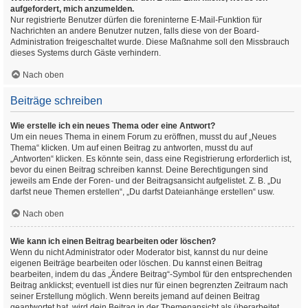
aufgefordert, mich anzumelden.
Nur registrierte Benutzer dürfen die foreninterne E-Mail-Funktion für
Nachrichten an andere Benutzer nutzen, falls diese von der Board-
Administration freigeschaltet wurde. Diese Maßnahme soll den Missbrauch
dieses Systems durch Gäste verhindern.
Nach oben
Beiträge schreiben
Wie erstelle ich ein neues Thema oder eine Antwort?
Um ein neues Thema in einem Forum zu eröffnen, musst du auf „Neues
Thema“ klicken. Um auf einen Beitrag zu antworten, musst du auf
„Antworten“ klicken. Es könnte sein, dass eine Registrierung erforderlich ist,
bevor du einen Beitrag schreiben kannst. Deine Berechtigungen sind
jeweils am Ende der Foren- und der Beitragsansicht aufgelistet. Z. B. „Du
darfst neue Themen erstellen“, „Du darfst Dateianhänge erstellen“ usw.
Nach oben
Wie kann ich einen Beitrag bearbeiten oder löschen?
Wenn du nicht Administrator oder Moderator bist, kannst du nur deine
eigenen Beiträge bearbeiten oder löschen. Du kannst einen Beitrag
bearbeiten, indem du das „Ändere Beitrag“-Symbol für den entsprechenden
Beitrag anklickst; eventuell ist dies nur für einen begrenzten Zeitraum nach
seiner Erstellung möglich. Wenn bereits jemand auf deinen Beitrag
geantwortet hat, wird dein Beitrag in der Themenansicht als überarbeitet