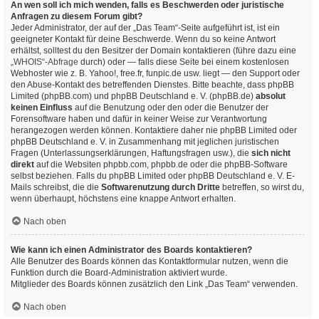
An wen soll ich mich wenden, falls es Beschwerden oder juristische
Anfragen zu diesem Forum gibt?
Jeder Administrator, der auf der „Das Team“-Seite aufgeführt ist, ist ein
geeigneter Kontakt für deine Beschwerde. Wenn du so keine Antwort
erhältst, solltest du den Besitzer der Domain kontaktieren (führe dazu eine
„WHOIS“-Abfrage
durch) oder — falls diese Seite bei einem kostenlosen
Webhoster wie z. B. Yahoo!, free.fr, funpic.de usw. liegt — den Support oder
den Abuse-Kontakt des betreffenden Dienstes. Bitte beachte, dass phpBB
Limited (phpBB.com) und phpBB Deutschland e. V. (phpBB.de)
absolut
keinen Einfluss
auf die Benutzung oder den oder die Benutzer der
Forensoftware haben und dafür in keiner Weise zur Verantwortung
herangezogen werden können. Kontaktiere daher nie phpBB Limited oder
phpBB Deutschland e. V. in Zusammenhang mit jeglichen juristischen
Fragen (Unterlassungserklärungen, Haftungsfragen usw.), die
sich nicht
direkt
auf die Websiten phpbb.com, phpbb.de oder die phpBB-Software
selbst beziehen. Falls du phpBB Limited oder phpBB Deutschland e. V. E-
Mails schreibst, die die
Softwarenutzung durch Dritte
betreffen, so wirst du,
wenn überhaupt, höchstens eine knappe Antwort erhalten.
Nach oben
Wie kann ich einen Administrator des Boards kontaktieren?
Alle Benutzer des Boards können das Kontaktformular nutzen, wenn die
Funktion durch die Board-Administration aktiviert wurde.
Mitglieder des Boards können zusätzlich den Link „Das Team“ verwenden.
Nach oben