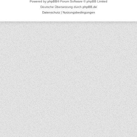
Powered by
phpBB
® Forum Software © phpBB Limited
Deutsche Übersetzung durch
phpBB.de
Datenschutz
|
Nutzungsbedingungen