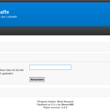
affe
 der Luftwaffe
Diese hast du bei der
ch geändert.
*
Original Author:
Brad Veryard
*
Updated to 3.3.x by
MannixMD
*
Style version: 3.4.5