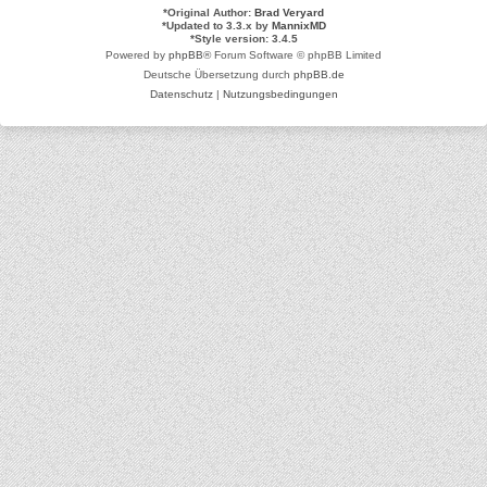
*
Original Author:
Brad Veryard
*
Updated to 3.3.x by
MannixMD
*
Style version: 3.4.5
Powered by
phpBB
® Forum Software © phpBB Limited
Deutsche Übersetzung durch
phpBB.de
Datenschutz
|
Nutzungsbedingungen