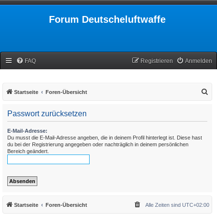
Forum Deutscheluftwaffe
FAQ
Registrieren
Anmelden
S
Startseite
Foren-Übersicht
u
Passwort zurücksetzen
c
h
E-Mail-Adresse:
Du musst die E-Mail-Adresse angeben, die in deinem Profil hinterlegt ist. Diese hast
e
du bei der Registrierung angegeben oder nachträglich in deinem persönlichen
Bereich geändert.
Startseite
Foren-Übersicht
Alle Zeiten sind
UTC+02:00