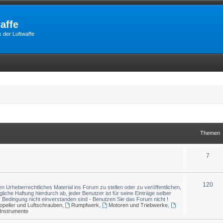
affe
 der Luftwaffe
Themen
7
120
n Urheberrechtliches Material ins Forum zu stellen oder zu veröffentlichen,
gliche Haftung hierdurch ab, jeder Benutzer ist für seine Einträge selber
r Bedingung nicht einverstanden sind - Benutzen Sie das Forum nicht !
opeller und Luftschrauben
,
Rumpfwerk
,
Motoren und Triebwerke
,
Instrumente