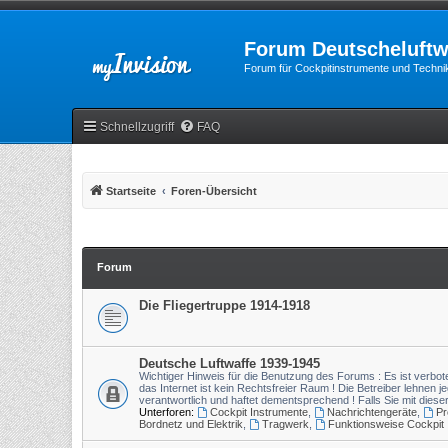
Forum Deutscheluftw
Forum für Cockpitinstrumente und Technik
Schnellzugriff
FAQ
Startseite
Foren-Übersicht
Forum
Die Fliegertruppe 1914-1918
Deutsche Luftwaffe 1939-1945
Wichtiger Hinweis für die Benutzung des Forums : Es ist verbote
das Internet ist kein Rechtsfreier Raum ! Die Betreiber lehnen je
verantwortlich und haftet dementsprechend ! Falls Sie mit diese
Unterforen:
Cockpit Instrumente
,
Nachrichtengeräte
,
Pr
Bordnetz und Elektrik
,
Tragwerk
,
Funktionsweise Cockpit 