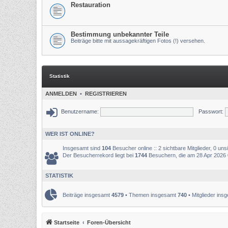
Restauration
Bestimmung unbekannter Teile
Beiträge bitte mit aussagekräftigen Fotos (!) versehen.
Statistik
ANMELDEN
•
REGISTRIEREN
Benutzername:
Passwort:
WER IST ONLINE?
Insgesamt sind
104
Besucher online :: 2 sichtbare Mitglieder, 0 un
Der Besucherrekord liegt bei
1744
Besuchern, die am 28 Apr 2026 03
STATISTIK
Beiträge insgesamt
4579
• Themen insgesamt
740
• Mitglieder in
Startseite
Foren-Übersicht