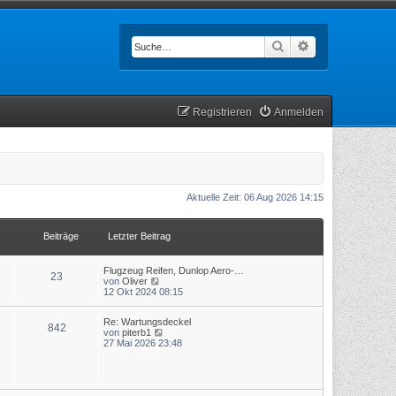
Suche
Erweiterte Such
Registrieren
Anmelden
Aktuelle Zeit: 06 Aug 2026 14:15
Beiträge
Letzter Beitrag
Flugzeug Reifen, Dunlop Aero-…
23
N
von
Oliver
e
12 Okt 2024 08:15
u
e
Re: Wartungsdeckel
s
842
N
von
piterb1
t
e
27 Mai 2026 23:48
e
u
r
e
B
s
e
t
i
e