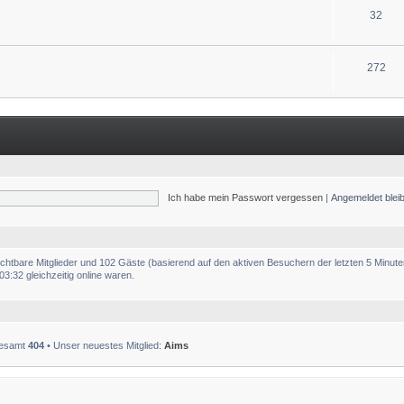
32
272
Ich habe mein Passwort vergessen
|
Angemeldet ble
sichtbare Mitglieder und 102 Gäste (basierend auf den aktiven Besuchern der letzten 5 Minute
:32 gleichzeitig online waren.
sgesamt
404
• Unser neuestes Mitglied:
Aims