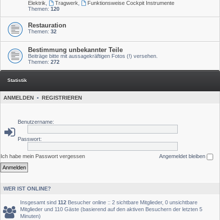
Elektrik
,
Tragwerk
,
Funktionsweise Cockpit Instrumente
Themen:
120
Restauration
Themen:
32
Bestimmung unbekannter Teile
Beiträge bitte mit aussagekräftigen Fotos (!) versehen.
Themen:
272
Statistik
ANMELDEN
•
REGISTRIEREN
Benutzername:
Passwort:
Ich habe mein Passwort vergessen
Angemeldet bleiben
WER IST ONLINE?
Insgesamt sind
112
Besucher online :: 2 sichtbare Mitglieder, 0 unsichtbare
Mitglieder und 110 Gäste (basierend auf den aktiven Besuchern der letzten 5
Minuten)