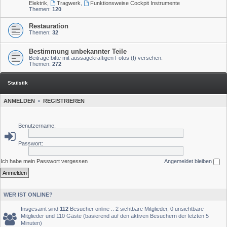
Elektrik
,
Tragwerk
,
Funktionsweise Cockpit Instrumente
Themen:
120
Restauration
Themen:
32
Bestimmung unbekannter Teile
Beiträge bitte mit aussagekräftigen Fotos (!) versehen.
Themen:
272
Statistik
ANMELDEN
•
REGISTRIEREN
Benutzername:
Passwort:
Ich habe mein Passwort vergessen
Angemeldet bleiben
WER IST ONLINE?
Insgesamt sind
112
Besucher online :: 2 sichtbare Mitglieder, 0 unsichtbare
Mitglieder und 110 Gäste (basierend auf den aktiven Besuchern der letzten 5
Minuten)