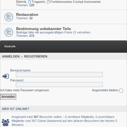
Elektrik
,
Tragwerk
,
Funktionsweise Cockpit Instrumente
Themen:
120
Restauration
Themen:
32
Bestimmung unbekannter Teile
Beiträge bitte mit aussagekräftigen Fotos (!) versehen.
Themen:
272
Statistik
ANMELDEN
•
REGISTRIEREN
Benutzername:
Passwort:
Ich habe mein Passwort vergessen
Angemeldet bleiben
WER IST ONLINE?
Insgesamt sind
307
Besucher online :: 0 sichtbare Mitglieder, 0 unsichtbare
Mitglieder und 307 Gäste (basierend auf den aktiven Besuchern der letzten 5
Minuten)