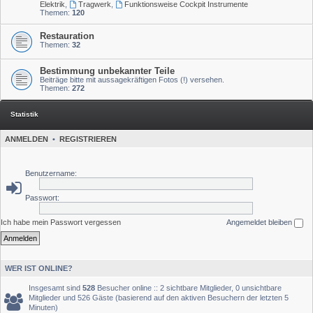
Elektrik
,
Tragwerk
,
Funktionsweise Cockpit Instrumente
Themen:
120
Restauration
Themen:
32
Bestimmung unbekannter Teile
Beiträge bitte mit aussagekräftigen Fotos (!) versehen.
Themen:
272
Statistik
ANMELDEN
•
REGISTRIEREN
Benutzername:
Passwort:
Ich habe mein Passwort vergessen
Angemeldet bleiben
WER IST ONLINE?
Insgesamt sind
528
Besucher online :: 2 sichtbare Mitglieder, 0 unsichtbare
Mitglieder und 526 Gäste (basierend auf den aktiven Besuchern der letzten 5
Minuten)