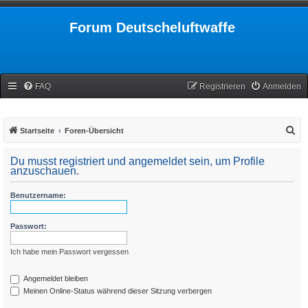
Forum Deutscheluftwaffe
FAQ
Registrieren
Anmelden
S
Startseite
Foren-Übersicht
u
Du musst registriert und angemeldet sein, um Profile
c
anzuschauen.
h
Benutzername:
e
Passwort:
Ich habe mein Passwort vergessen
Angemeldet bleiben
Meinen Online-Status während dieser Sitzung verbergen