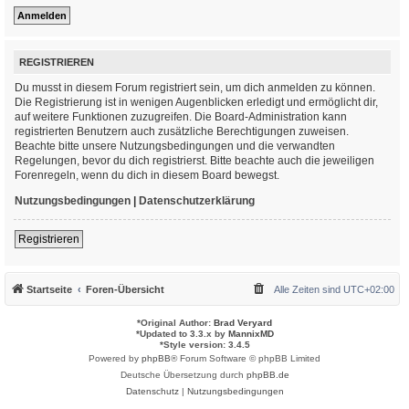
REGISTRIEREN
Du musst in diesem Forum registriert sein, um dich anmelden zu können.
Die Registrierung ist in wenigen Augenblicken erledigt und ermöglicht dir,
auf weitere Funktionen zuzugreifen. Die Board-Administration kann
registrierten Benutzern auch zusätzliche Berechtigungen zuweisen.
Beachte bitte unsere Nutzungsbedingungen und die verwandten
Regelungen, bevor du dich registrierst. Bitte beachte auch die jeweiligen
Forenregeln, wenn du dich in diesem Board bewegst.
Nutzungsbedingungen
|
Datenschutzerklärung
Registrieren
Startseite
Foren-Übersicht
Alle Zeiten sind
UTC+02:00
*
Original Author:
Brad Veryard
*
Updated to 3.3.x by
MannixMD
*
Style version: 3.4.5
Powered by
phpBB
® Forum Software © phpBB Limited
Deutsche Übersetzung durch
phpBB.de
Datenschutz
|
Nutzungsbedingungen