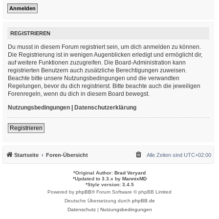
REGISTRIEREN
Du musst in diesem Forum registriert sein, um dich anmelden zu können.
Die Registrierung ist in wenigen Augenblicken erledigt und ermöglicht dir,
auf weitere Funktionen zuzugreifen. Die Board-Administration kann
registrierten Benutzern auch zusätzliche Berechtigungen zuweisen.
Beachte bitte unsere Nutzungsbedingungen und die verwandten
Regelungen, bevor du dich registrierst. Bitte beachte auch die jeweiligen
Forenregeln, wenn du dich in diesem Board bewegst.
Nutzungsbedingungen
|
Datenschutzerklärung
Registrieren
Startseite
Foren-Übersicht
Alle Zeiten sind
UTC+02:00
*
Original Author:
Brad Veryard
*
Updated to 3.3.x by
MannixMD
*
Style version: 3.4.5
Powered by
phpBB
® Forum Software © phpBB Limited
Deutsche Übersetzung durch
phpBB.de
Datenschutz
|
Nutzungsbedingungen