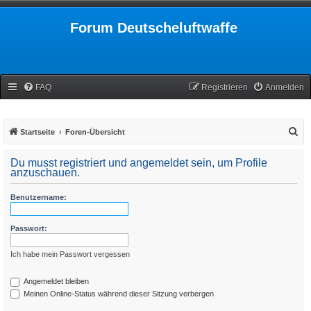
Forum Deutscheluftwaffe
FAQ
Registrieren
Anmelden
S
Startseite
Foren-Übersicht
u
Du musst registriert und angemeldet sein, um Profile
c
anzuschauen.
h
Benutzername:
e
Passwort:
Ich habe mein Passwort vergessen
Angemeldet bleiben
Meinen Online-Status während dieser Sitzung verbergen