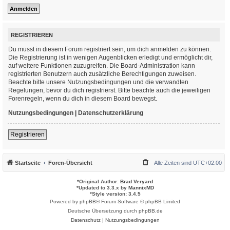
REGISTRIEREN
Du musst in diesem Forum registriert sein, um dich anmelden zu können.
Die Registrierung ist in wenigen Augenblicken erledigt und ermöglicht dir,
auf weitere Funktionen zuzugreifen. Die Board-Administration kann
registrierten Benutzern auch zusätzliche Berechtigungen zuweisen.
Beachte bitte unsere Nutzungsbedingungen und die verwandten
Regelungen, bevor du dich registrierst. Bitte beachte auch die jeweiligen
Forenregeln, wenn du dich in diesem Board bewegst.
Nutzungsbedingungen
|
Datenschutzerklärung
Registrieren
Startseite
Foren-Übersicht
Alle Zeiten sind
UTC+02:00
*
Original Author:
Brad Veryard
*
Updated to 3.3.x by
MannixMD
*
Style version: 3.4.5
Powered by
phpBB
® Forum Software © phpBB Limited
Deutsche Übersetzung durch
phpBB.de
Datenschutz
|
Nutzungsbedingungen