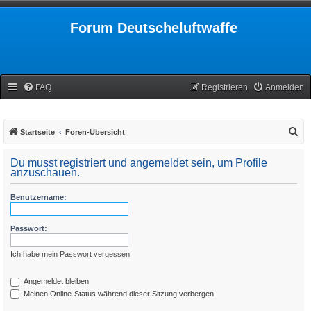
Forum Deutscheluftwaffe
FAQ
Registrieren
Anmelden
S
Startseite
Foren-Übersicht
u
Du musst registriert und angemeldet sein, um Profile
c
anzuschauen.
h
Benutzername:
e
Passwort:
Ich habe mein Passwort vergessen
Angemeldet bleiben
Meinen Online-Status während dieser Sitzung verbergen