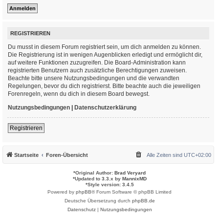
REGISTRIEREN
Du musst in diesem Forum registriert sein, um dich anmelden zu können.
Die Registrierung ist in wenigen Augenblicken erledigt und ermöglicht dir,
auf weitere Funktionen zuzugreifen. Die Board-Administration kann
registrierten Benutzern auch zusätzliche Berechtigungen zuweisen.
Beachte bitte unsere Nutzungsbedingungen und die verwandten
Regelungen, bevor du dich registrierst. Bitte beachte auch die jeweiligen
Forenregeln, wenn du dich in diesem Board bewegst.
Nutzungsbedingungen
|
Datenschutzerklärung
Registrieren
Startseite
Foren-Übersicht
Alle Zeiten sind
UTC+02:00
*
Original Author:
Brad Veryard
*
Updated to 3.3.x by
MannixMD
*
Style version: 3.4.5
Powered by
phpBB
® Forum Software © phpBB Limited
Deutsche Übersetzung durch
phpBB.de
Datenschutz
|
Nutzungsbedingungen