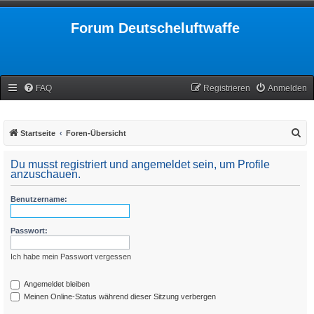
Forum Deutscheluftwaffe
FAQ
Registrieren
Anmelden
S
Startseite
Foren-Übersicht
u
Du musst registriert und angemeldet sein, um Profile
c
anzuschauen.
h
Benutzername:
e
Passwort:
Ich habe mein Passwort vergessen
Angemeldet bleiben
Meinen Online-Status während dieser Sitzung verbergen