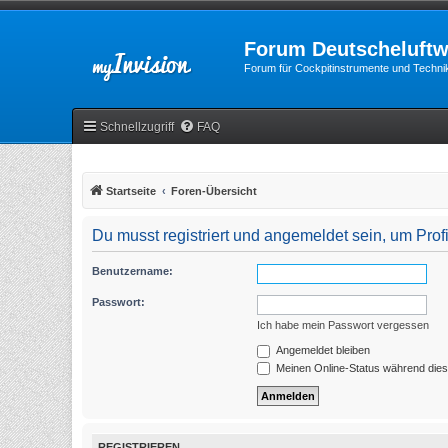
Forum Deutscheluftw
Forum für Cockpitinstrumente und Technik
Schnellzugriff
FAQ
Startseite
Foren-Übersicht
Du musst registriert und angemeldet sein, um Pro
Benutzername:
Passwort:
Ich habe mein Passwort vergessen
Angemeldet bleiben
Meinen Online-Status während dies
REGISTRIEREN