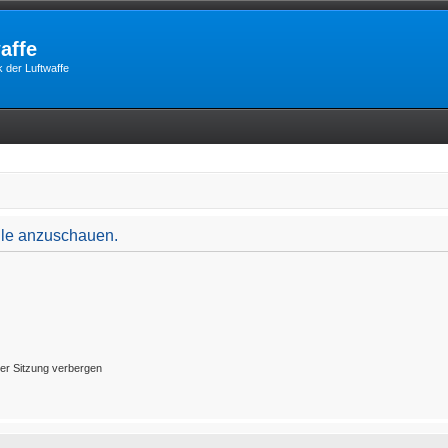
affe
 der Luftwaffe
file anzuschauen.
er Sitzung verbergen