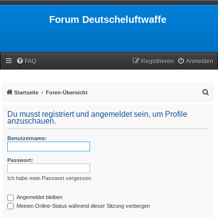
Forum Deutscheluftwaffe
FAQ
Registrieren
Anmelden
S
Startseite
Foren-Übersicht
u
Du musst registriert und angemeldet sein, um Profile
c
anzuschauen.
h
Benutzername:
e
Passwort:
Ich habe mein Passwort vergessen
Angemeldet bleiben
Meinen Online-Status während dieser Sitzung verbergen