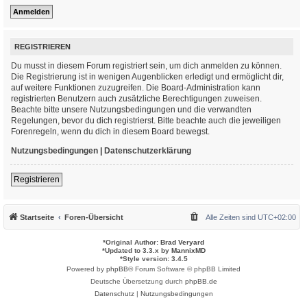
REGISTRIEREN
Du musst in diesem Forum registriert sein, um dich anmelden zu können.
Die Registrierung ist in wenigen Augenblicken erledigt und ermöglicht dir,
auf weitere Funktionen zuzugreifen. Die Board-Administration kann
registrierten Benutzern auch zusätzliche Berechtigungen zuweisen.
Beachte bitte unsere Nutzungsbedingungen und die verwandten
Regelungen, bevor du dich registrierst. Bitte beachte auch die jeweiligen
Forenregeln, wenn du dich in diesem Board bewegst.
Nutzungsbedingungen
|
Datenschutzerklärung
Registrieren
Startseite
Foren-Übersicht
Alle Zeiten sind
UTC+02:00
*
Original Author:
Brad Veryard
*
Updated to 3.3.x by
MannixMD
*
Style version: 3.4.5
Powered by
phpBB
® Forum Software © phpBB Limited
Deutsche Übersetzung durch
phpBB.de
Datenschutz
|
Nutzungsbedingungen