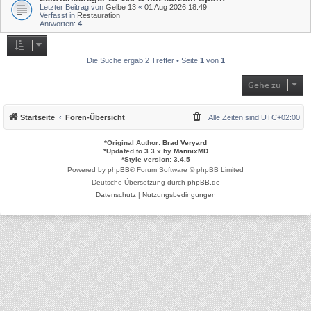
Letzter Beitrag von
Gelbe 13
«
01 Aug 2026 18:49
Verfasst in
Restauration
Antworten:
4
Die Suche ergab 2 Treffer • Seite
1
von
1
Gehe zu
Startseite
Foren-Übersicht
Alle Zeiten sind
UTC+02:00
*
Original Author:
Brad Veryard
*
Updated to 3.3.x by
MannixMD
*
Style version: 3.4.5
Powered by
phpBB
® Forum Software © phpBB Limited
Deutsche Übersetzung durch
phpBB.de
Datenschutz
|
Nutzungsbedingungen