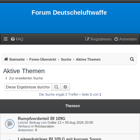
Forum Deutscheluftwaffe
FAQ
Registrieren
Anmelden
S
Startseite
Foren-Übersicht
Suche
Aktive Themen
u
Aktive Themen
c
Zur erweiterten Suche
h
Suche
Erweiterte Suche
e
Die Suche ergab 2 Treffer • Seite
1
von
1
Themen
Rumpfvorderteil Bf 109G
Letzter Beitrag von
Gelbe 13
«
05 Aug 2026 20:05
Verfasst in
Restauration
Antworten:
4
Leitwerksträger Bf 109 G mit kurzem Sporn