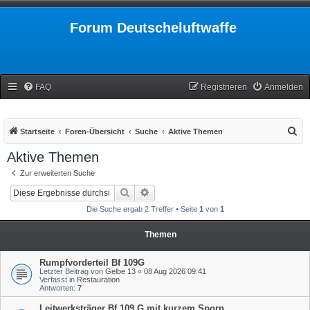
Forum Deutscheluftwaffe
FAQ
Registrieren
Anmelden
S
Startseite
Foren-Übersicht
Suche
Aktive Themen
u
Aktive Themen
c
Zur erweiterten Suche
h
Suche
Erweiterte Suche
e
Die Suche ergab 2 Treffer • Seite
1
von
1
Themen
Rumpfvorderteil Bf 109G
Letzter Beitrag von
Gelbe 13
«
08 Aug 2026 09:41
Verfasst in
Restauration
Antworten:
7
Leitwerksträger Bf 109 G mit kurzem Sporn