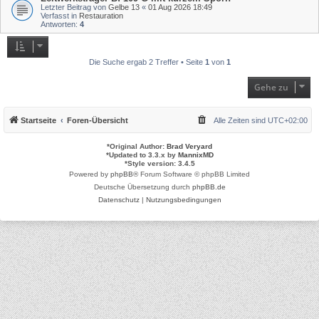
Letzter Beitrag von
Gelbe 13
«
01 Aug 2026 18:49
Verfasst in
Restauration
Antworten:
4
Die Suche ergab 2 Treffer • Seite
1
von
1
Gehe zu
Startseite
Foren-Übersicht
Alle Zeiten sind
UTC+02:00
*
Original Author:
Brad Veryard
*
Updated to 3.3.x by
MannixMD
*
Style version: 3.4.5
Powered by
phpBB
® Forum Software © phpBB Limited
Deutsche Übersetzung durch
phpBB.de
Datenschutz
|
Nutzungsbedingungen