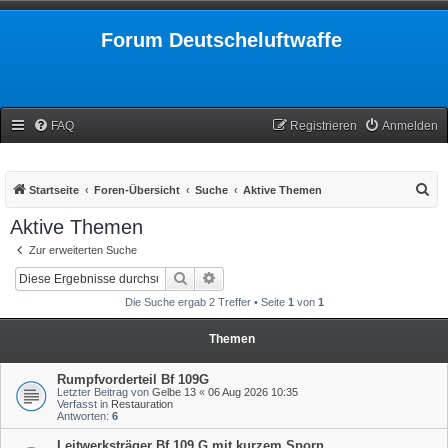
Forum Deutscheluftwaffe
FAQ
Registrieren
Anmelden
S
Startseite
Foren-Übersicht
Suche
Aktive Themen
u
Aktive Themen
c
Zur erweiterten Suche
h
Suche
Erweiterte Suche
e
Die Suche ergab 2 Treffer • Seite
1
von
1
Themen
Rumpfvorderteil Bf 109G
Letzter Beitrag von
Gelbe 13
«
06 Aug 2026 10:35
Verfasst in
Restauration
Antworten:
6
Leitwerksträger Bf 109 G mit kurzem Sporn