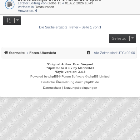
Letzter Beitrag von
Gelbe 13
«
01 Aug 2026 18:49
Verfasst in
Restauration
Antworten:
4
Die Suche ergab 2 Treffer • Seite
1
von
1
Gehe zu
Startseite
Foren-Übersicht
Alle Zeiten sind
UTC+02:00
*
Original Author:
Brad Veryard
*
Updated to 3.3.x by
MannixMD
*
Style version: 3.4.5
Powered by
phpBB
® Forum Software © phpBB Limited
Deutsche Übersetzung durch
phpBB.de
Datenschutz
|
Nutzungsbedingungen