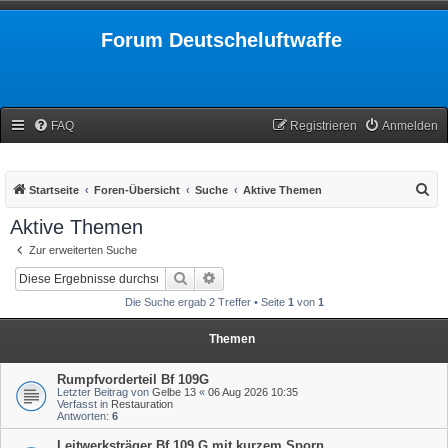
Forum Deutscheluftwaffe
FAQ
Registrieren
Anmelden
S
Startseite
Foren-Übersicht
Suche
Aktive Themen
u
Aktive Themen
c
Zur erweiterten Suche
h
Suche
Erweiterte Suche
e
Die Suche ergab 2 Treffer • Seite
1
von
1
Themen
Rumpfvorderteil Bf 109G
Letzter Beitrag von
Gelbe 13
«
06 Aug 2026 10:35
Verfasst in
Restauration
Antworten:
6
Leitwerksträger Bf 109 G mit kurzem Sporn