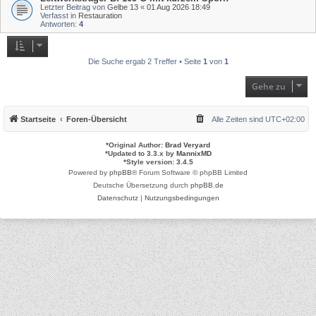
Letzter Beitrag von
Gelbe 13
«
01 Aug 2026 18:49
Verfasst in
Restauration
Antworten:
4
Die Suche ergab 2 Treffer • Seite
1
von
1
Gehe zu
Startseite
Foren-Übersicht
Alle Zeiten sind
UTC+02:00
*
Original Author:
Brad Veryard
*
Updated to 3.3.x by
MannixMD
*
Style version: 3.4.5
Powered by
phpBB
® Forum Software © phpBB Limited
Deutsche Übersetzung durch
phpBB.de
Datenschutz
|
Nutzungsbedingungen