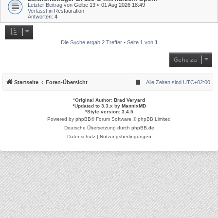
Letzter Beitrag von
Gelbe 13
«
01 Aug 2026 18:49
Verfasst in
Restauration
Antworten:
4
Die Suche ergab 2 Treffer • Seite
1
von
1
Gehe zu
Startseite
Foren-Übersicht
Alle Zeiten sind
UTC+02:00
*
Original Author:
Brad Veryard
*
Updated to 3.3.x by
MannixMD
*
Style version: 3.4.5
Powered by
phpBB
® Forum Software © phpBB Limited
Deutsche Übersetzung durch
phpBB.de
Datenschutz
|
Nutzungsbedingungen