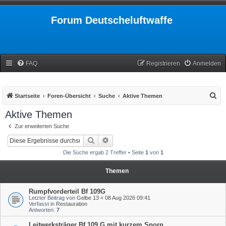
Forum Deutscheluftwaffe
FAQ
Registrieren
Anmelden
S
Startseite
Foren-Übersicht
Suche
Aktive Themen
u
Aktive Themen
c
Zur erweiterten Suche
h
Suche
Erweiterte Suche
e
Die Suche ergab 2 Treffer • Seite
1
von
1
Themen
Rumpfvorderteil Bf 109G
Letzter Beitrag von
Gelbe 13
«
08 Aug 2026 09:41
Verfasst in
Restauration
Antworten:
7
Leitwerksträger Bf 109 G mit kurzem Sporn