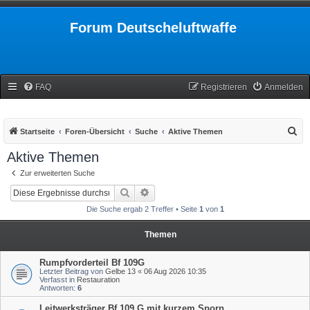
Forum Deutscheluftwaffe
FAQ
Registrieren
Anmelden
S
Startseite
Foren-Übersicht
Suche
Aktive Themen
u
Aktive Themen
c
Zur erweiterten Suche
h
Suche
Erweiterte Suche
e
Die Suche ergab 2 Treffer • Seite
1
von
1
Themen
Rumpfvorderteil Bf 109G
Letzter Beitrag von
Gelbe 13
«
06 Aug 2026 10:35
Verfasst in
Restauration
Antworten:
6
Leitwerksträger Bf 109 G mit kurzem Sporn