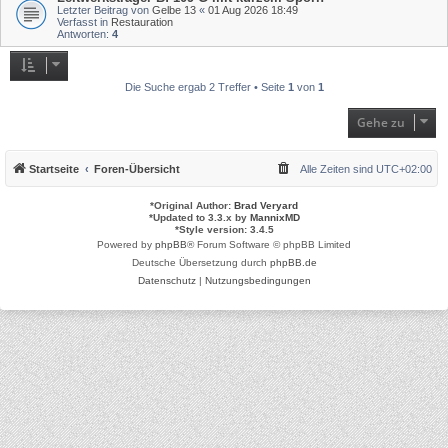
Letzter Beitrag von
Gelbe 13
«
01 Aug 2026 18:49
Verfasst in
Restauration
Antworten:
4
Die Suche ergab 2 Treffer • Seite
1
von
1
Gehe zu
Startseite
Foren-Übersicht
Alle Zeiten sind
UTC+02:00
*
Original Author:
Brad Veryard
*
Updated to 3.3.x by
MannixMD
*
Style version: 3.4.5
Powered by
phpBB
® Forum Software © phpBB Limited
Deutsche Übersetzung durch
phpBB.de
Datenschutz
|
Nutzungsbedingungen