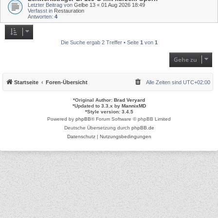
Letzter Beitrag von
Gelbe 13
«
01 Aug 2026 18:49
Verfasst in
Restauration
Antworten:
4
Die Suche ergab 2 Treffer • Seite
1
von
1
Gehe zu
Startseite
Foren-Übersicht
Alle Zeiten sind
UTC+02:00
*
Original Author:
Brad Veryard
*
Updated to 3.3.x by
MannixMD
*
Style version: 3.4.5
Powered by
phpBB
® Forum Software © phpBB Limited
Deutsche Übersetzung durch
phpBB.de
Datenschutz
|
Nutzungsbedingungen