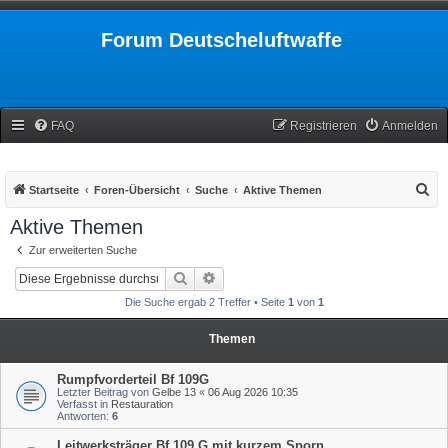
Forum Deutscheluftwaffe
FAQ
Registrieren
Anmelden
S
Startseite
Foren-Übersicht
Suche
Aktive Themen
u
Aktive Themen
c
Zur erweiterten Suche
h
Suche
Erweiterte Suche
e
Die Suche ergab 2 Treffer • Seite
1
von
1
Themen
Rumpfvorderteil Bf 109G
Letzter Beitrag von
Gelbe 13
«
06 Aug 2026 10:35
Verfasst in
Restauration
Antworten:
6
Leitwerksträger Bf 109 G mit kurzem Sporn