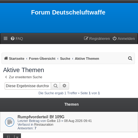
Forum Deutscheluftwaffe
FAQ
Registrieren
Anmelden
S
Startseite
Foren-Übersicht
Suche
Aktive Themen
u
Aktive Themen
c
Zur erweiterten Suche
h
Suche
Erweiterte Suche
e
Die Suche ergab 1 Treffer • Seite
1
von
1
Themen
Rumpfvorderteil Bf 109G
Letzter Beitrag von
Gelbe 13
«
08 Aug 2026 09:41
Verfasst in
Restauration
Antworten:
7