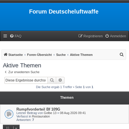
Forum Deutscheluftwaffe
FAQ
Registrieren
Anmelden
S
Startseite
Foren-Übersicht
Suche
Aktive Themen
u
Aktive Themen
c
Zur erweiterten Suche
h
Suche
Erweiterte Suche
e
Die Suche ergab 1 Treffer • Seite
1
von
1
Themen
Rumpfvorderteil Bf 109G
Letzter Beitrag von
Gelbe 13
«
08 Aug 2026 09:41
Verfasst in
Restauration
Antworten:
7