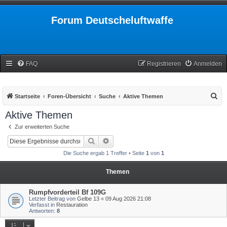
Forum Deutscheluftwaffe
FAQ
Registrieren
Anmelden
S
Startseite
Foren-Übersicht
Suche
Aktive Themen
u
Aktive Themen
c
Zur erweiterten Suche
h
Suche
Erweiterte Suche
e
Die Suche ergab 1 Treffer • Seite
1
von
1
Themen
Rumpfvorderteil Bf 109G
Letzter Beitrag von
Gelbe 13
«
09 Aug 2026 21:08
Verfasst in
Restauration
Antworten:
8