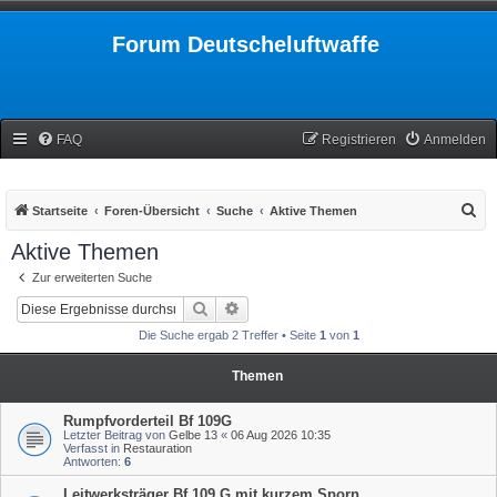
Forum Deutscheluftwaffe
FAQ
Registrieren
Anmelden
S
Startseite
Foren-Übersicht
Suche
Aktive Themen
u
Aktive Themen
c
Zur erweiterten Suche
h
Suche
Erweiterte Suche
e
Die Suche ergab 2 Treffer • Seite
1
von
1
Themen
Rumpfvorderteil Bf 109G
Letzter Beitrag von
Gelbe 13
«
06 Aug 2026 10:35
Verfasst in
Restauration
Antworten:
6
Leitwerksträger Bf 109 G mit kurzem Sporn