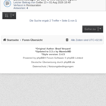
Letzter Beitrag von
Gelbe 13
«
01 Aug 2026 18:49
Verfasst in
Restauration
Antworten:
4
Die Suche ergab 2 Treffer • Seite
1
von
1
Gehe zu
Startseite
Foren-Übersicht
Alle Zeiten sind
UTC+02:00
*
Original Author:
Brad Veryard
*
Updated to 3.3.x by
MannixMD
*
Style version: 3.4.5
Powered by
phpBB
® Forum Software © phpBB Limited
Deutsche Übersetzung durch
phpBB.de
Datenschutz
|
Nutzungsbedingungen