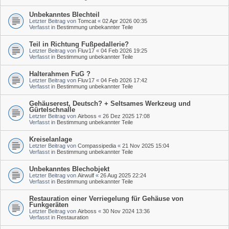
Unbekanntes Blechteil
Letzter Beitrag von
Tomcat
«
02 Apr 2026 00:35
Verfasst in
Bestimmung unbekannter Teile
Teil in Richtung Fußpedallerie?
Letzter Beitrag von
Fluv17
«
04 Feb 2026 19:25
Verfasst in
Bestimmung unbekannter Teile
Halterahmen FuG ?
Letzter Beitrag von
Fluv17
«
04 Feb 2026 17:42
Verfasst in
Bestimmung unbekannter Teile
Gehäuserest, Deutsch? + Seltsames Werkzeug und
Gürtelschnalle
Letzter Beitrag von
Airboss
«
26 Dez 2025 17:08
Verfasst in
Bestimmung unbekannter Teile
Kreiselanlage
Letzter Beitrag von
Compassipedia
«
21 Nov 2025 15:04
Verfasst in
Bestimmung unbekannter Teile
Unbekanntes Blechobjekt
Letzter Beitrag von
Airwulf
«
26 Aug 2025 22:24
Verfasst in
Bestimmung unbekannter Teile
Restauration einer Verriegelung für Gehäuse von
Funkgeräten
Letzter Beitrag von
Airboss
«
30 Nov 2024 13:36
Verfasst in
Restauration