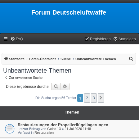
Forum Deutscheluftwaffe
FAQ
Registrieren
Anmelden
S
Startseite
Foren-Übersicht
Suche
Unbeantwortete Themen
u
Unbeantwortete Themen
c
Zur erweiterten Suche
h
Suche
Erweiterte Suche
e
1
2
3
Nächste
Die Suche ergab 56 Treffer
Themen
Restaurierungen der Propellerflügellagerungen
Letzter Beitrag von
Gelbe 13
«
21 Jul 2026 11:48
Verfasst in
Restauration