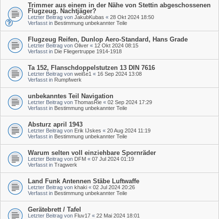
Trimmer aus einem in der Nähe von Stettin abgeschossenen
Flugzeug. Nachtjäger?
Letzter Beitrag von
JakubKubas
«
28 Okt 2024 18:50
Verfasst in
Bestimmung unbekannter Teile
Flugzeug Reifen, Dunlop Aero-Standard, Hans Grade
Letzter Beitrag von
Oliver
«
12 Okt 2024 08:15
Verfasst in
Die Fliegertruppe 1914-1918
Ta 152, Flanschdoppelstutzen 13 DIN 7616
Letzter Beitrag von
weiße1
«
16 Sep 2024 13:08
Verfasst in
Rumpfwerk
unbekanntes Teil Navigation
Letzter Beitrag von
ThomasRie
«
02 Sep 2024 17:29
Verfasst in
Bestimmung unbekannter Teile
Absturz april 1943
Letzter Beitrag von
Erik IJskes
«
20 Aug 2024 11:19
Verfasst in
Bestimmung unbekannter Teile
Warum selten voll einziehbare Spornräder
Letzter Beitrag von
DFM
«
07 Jul 2024 01:19
Verfasst in
Tragwerk
Land Funk Antennen Stäbe Luftwaffe
Letzter Beitrag von
khaki
«
02 Jul 2024 20:26
Verfasst in
Bestimmung unbekannter Teile
Gerätebrett / Tafel
Letzter Beitrag von
Fluv17
«
22 Mai 2024 18:01