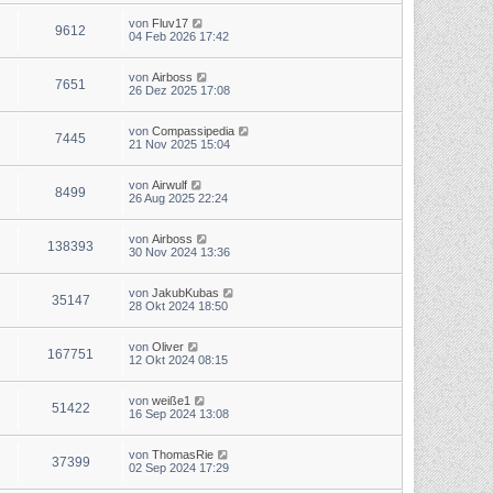
von
Fluv17
9612
04 Feb 2026 17:42
von
Airboss
7651
26 Dez 2025 17:08
von
Compassipedia
7445
21 Nov 2025 15:04
von
Airwulf
8499
26 Aug 2025 22:24
von
Airboss
138393
30 Nov 2024 13:36
von
JakubKubas
35147
28 Okt 2024 18:50
von
Oliver
167751
12 Okt 2024 08:15
von
weiße1
51422
16 Sep 2024 13:08
von
ThomasRie
37399
02 Sep 2024 17:29