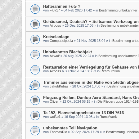
Halterahmen FuG ?
von
Fluv17
»
04 Feb 2026 17:42
» in
Bestimmung unbekannter T
Gehäuserest, Deutsch? + Seltsames Werkzeug un
von
Airboss
»
26 Dez 2025 17:08
» in
Bestimmung unbekannter 
Kreiselanlage
von
Compassipedia
»
21 Nov 2025 15:04
» in
Bestimmung unbek
Unbekanntes Blechobjekt
von
Airwulf
»
26 Aug 2025 22:24
» in
Bestimmung unbekannter T
Restauration einer Verriegelung für Gehäuse von
von
Airboss
»
30 Nov 2024 13:36
» in
Restauration
Trimmer aus einem in der Nähe von Stettin abge
von
JakubKubas
»
28 Okt 2024 18:50
» in
Bestimmung unbekann
Flugzeug Reifen, Dunlop Aero-Standard, Hans Gr
von
Oliver
»
12 Okt 2024 08:15
» in
Die Fliegertruppe 1914-191
Ta 152, Flanschdoppelstutzen 13 DIN 7616
von
weiße1
»
16 Sep 2024 13:08
» in
Rumpfwerk
unbekanntes Teil Navigation
von
ThomasRie
»
02 Sep 2024 17:29
» in
Bestimmung unbekann