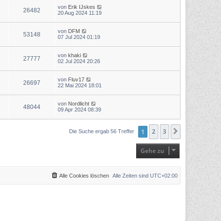
von
Erik IJskes
26482
20 Aug 2024 11:19
von
DFM
53148
07 Jul 2024 01:19
von
khaki
27777
02 Jul 2024 20:26
von
Fluv17
26697
22 Mai 2024 18:01
von
Nordlicht
48044
09 Apr 2024 08:39
1
2
3
Nächste
Die Suche ergab 56 Treffer
Gehe zu
Alle Cookies löschen
Alle Zeiten sind
UTC+02:00