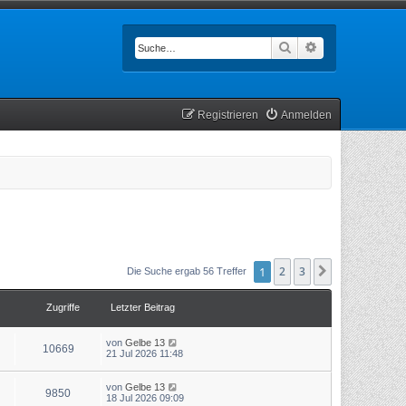
Suche
Erweiterte Such
Registrieren
Anmelden
1
2
3
Nächste
Die Suche ergab 56 Treffer
Zugriffe
Letzter Beitrag
von
Gelbe 13
10669
21 Jul 2026 11:48
von
Gelbe 13
9850
18 Jul 2026 09:09