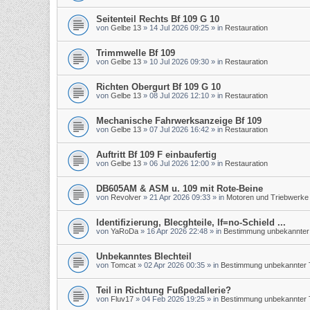
Seitenteil Rechts Bf 109 G 10
von
Gelbe 13
»
14 Jul 2026 09:25
» in
Restauration
Trimmwelle Bf 109
von
Gelbe 13
»
10 Jul 2026 09:30
» in
Restauration
Richten Obergurt Bf 109 G 10
von
Gelbe 13
»
08 Jul 2026 12:10
» in
Restauration
Mechanische Fahrwerksanzeige Bf 109
von
Gelbe 13
»
07 Jul 2026 16:42
» in
Restauration
Auftritt Bf 109 F einbaufertig
von
Gelbe 13
»
06 Jul 2026 12:00
» in
Restauration
DB605AM & ASM u. 109 mit Rote-Beine
von
Revolver
»
21 Apr 2026 09:33
» in
Motoren und Triebwerke
Identifizierung, Blecghteile, If=no-Schield ...
von
YaRoDa
»
16 Apr 2026 22:48
» in
Bestimmung unbekannter 
Unbekanntes Blechteil
von
Tomcat
»
02 Apr 2026 00:35
» in
Bestimmung unbekannter T
Teil in Richtung Fußpedallerie?
von
Fluv17
»
04 Feb 2026 19:25
» in
Bestimmung unbekannter T