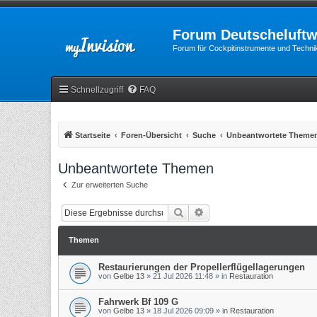
Forum Deutscheluftw
Forum für Cockpitinstrumente und Technik
Schnellzugriff
FAQ
Startseite
Foren-Übersicht
Suche
Unbeantwortete Theme
Unbeantwortete Themen
Zur erweiterten Suche
Suche
Erweiterte Suche
Themen
Restaurierungen der Propellerflügellagerungen
von
Gelbe 13
»
21 Jul 2026 11:48
» in
Restauration
Fahrwerk Bf 109 G
von
Gelbe 13
»
18 Jul 2026 09:09
» in
Restauration