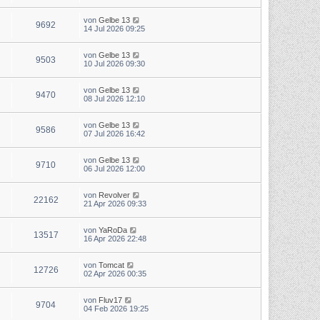
von
Gelbe 13
9692
14 Jul 2026 09:25
von
Gelbe 13
9503
10 Jul 2026 09:30
von
Gelbe 13
9470
08 Jul 2026 12:10
von
Gelbe 13
9586
07 Jul 2026 16:42
von
Gelbe 13
9710
06 Jul 2026 12:00
von
Revolver
22162
21 Apr 2026 09:33
von
YaRoDa
13517
16 Apr 2026 22:48
von
Tomcat
12726
02 Apr 2026 00:35
von
Fluv17
9704
04 Feb 2026 19:25