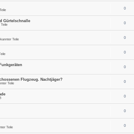
0
eile
d Gürtelschnalle
0
Teile
0
annter Teile
0
eile
 Funkgeräten
0
schossenen Flugzeug. Nachtjäger?
0
ter Teile
ade
0
8
0
0
ter Teile