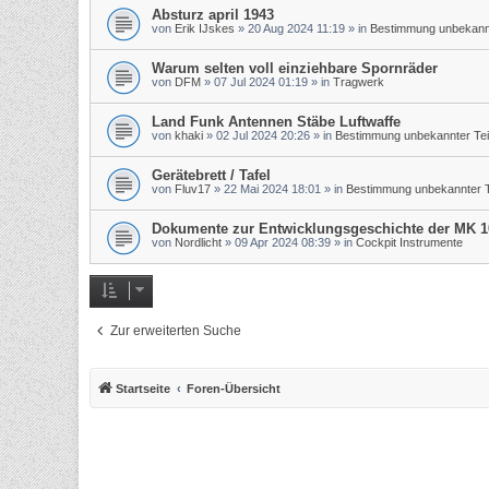
Absturz april 1943
von
Erik IJskes
»
20 Aug 2024 11:19
» in
Bestimmung unbekannt
Warum selten voll einziehbare Spornräder
von
DFM
»
07 Jul 2024 01:19
» in
Tragwerk
Land Funk Antennen Stäbe Luftwaffe
von
khaki
»
02 Jul 2024 20:26
» in
Bestimmung unbekannter Tei
Gerätebrett / Tafel
von
Fluv17
»
22 Mai 2024 18:01
» in
Bestimmung unbekannter T
Dokumente zur Entwicklungsgeschichte der MK 1
von
Nordlicht
»
09 Apr 2024 08:39
» in
Cockpit Instrumente
Zur erweiterten Suche
Startseite
Foren-Übersicht