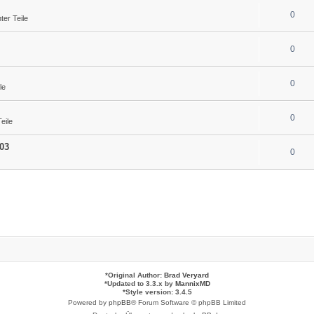
0
er Teile
0
0
le
0
eile
03
0
*
Original Author:
Brad Veryard
*
Updated to 3.3.x by
MannixMD
*
Style version: 3.4.5
Powered by
phpBB
® Forum Software © phpBB Limited