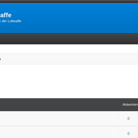
affe
 der Luftwaffe
n
Antworten
0
0