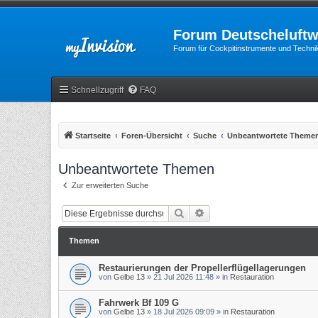
Forum Deutscheluftw
Forum für Cockpitinstrumente und Technik
Schnellzugriff
FAQ
Startseite
Foren-Übersicht
Suche
Unbeantwortete Theme
Unbeantwortete Themen
Zur erweiterten Suche
Suche
Erweiterte Suche
Themen
Restaurierungen der Propellerflügellagerungen
von
Gelbe 13
»
21 Jul 2026 11:48
» in
Restauration
Fahrwerk Bf 109 G
von
Gelbe 13
»
18 Jul 2026 09:09
» in
Restauration