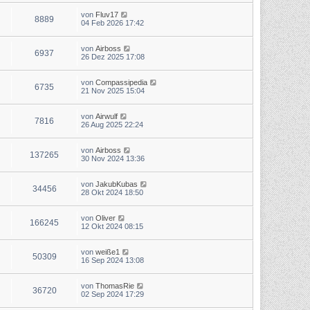
von
Fluv17
8889
04 Feb 2026 17:42
von
Airboss
6937
26 Dez 2025 17:08
von
Compassipedia
6735
21 Nov 2025 15:04
von
Airwulf
7816
26 Aug 2025 22:24
von
Airboss
137265
30 Nov 2024 13:36
von
JakubKubas
34456
28 Okt 2024 18:50
von
Oliver
166245
12 Okt 2024 08:15
von
weiße1
50309
16 Sep 2024 13:08
von
ThomasRie
36720
02 Sep 2024 17:29