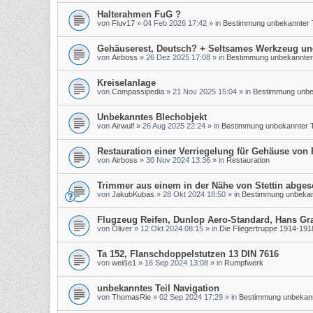
Halterahmen FuG ?
von
Fluv17
»
04 Feb 2026 17:42
» in
Bestimmung unbekannter T
Gehäuserest, Deutsch? + Seltsames Werkzeug un
von
Airboss
»
26 Dez 2025 17:08
» in
Bestimmung unbekannter 
Kreiselanlage
von
Compassipedia
»
21 Nov 2025 15:04
» in
Bestimmung unbek
Unbekanntes Blechobjekt
von
Airwulf
»
26 Aug 2025 22:24
» in
Bestimmung unbekannter T
Restauration einer Verriegelung für Gehäuse von
von
Airboss
»
30 Nov 2024 13:36
» in
Restauration
Trimmer aus einem in der Nähe von Stettin abge
von
JakubKubas
»
28 Okt 2024 18:50
» in
Bestimmung unbekann
Flugzeug Reifen, Dunlop Aero-Standard, Hans Gr
von
Oliver
»
12 Okt 2024 08:15
» in
Die Fliegertruppe 1914-191
Ta 152, Flanschdoppelstutzen 13 DIN 7616
von
weiße1
»
16 Sep 2024 13:08
» in
Rumpfwerk
unbekanntes Teil Navigation
von
ThomasRie
»
02 Sep 2024 17:29
» in
Bestimmung unbekann