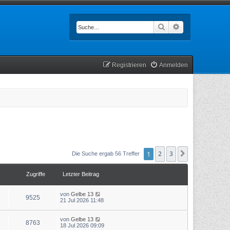
Suche
Erweiterte Such
Registrieren
Anmelden
1
2
3
Nächste
Die Suche ergab 56 Treffer
Zugriffe
Letzter Beitrag
von
Gelbe 13
9525
21 Jul 2026 11:48
von
Gelbe 13
8763
18 Jul 2026 09:09