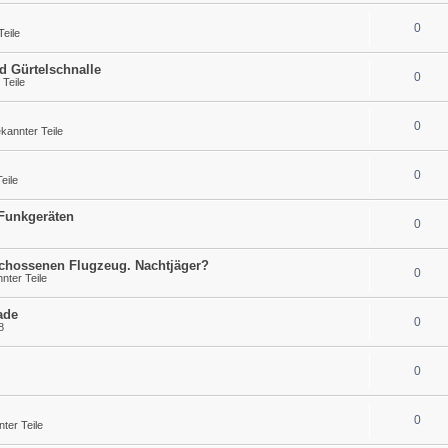
0
eile
d Gürtelschnalle
0
Teile
0
annter Teile
0
eile
 Funkgeräten
0
schossenen Flugzeug. Nachtjäger?
0
ter Teile
ade
0
8
0
0
ter Teile