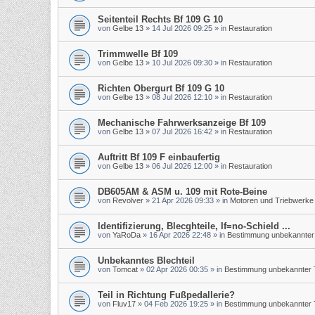
Seitenteil Rechts Bf 109 G 10
von
Gelbe 13
»
14 Jul 2026 09:25
» in
Restauration
Trimmwelle Bf 109
von
Gelbe 13
»
10 Jul 2026 09:30
» in
Restauration
Richten Obergurt Bf 109 G 10
von
Gelbe 13
»
08 Jul 2026 12:10
» in
Restauration
Mechanische Fahrwerksanzeige Bf 109
von
Gelbe 13
»
07 Jul 2026 16:42
» in
Restauration
Auftritt Bf 109 F einbaufertig
von
Gelbe 13
»
06 Jul 2026 12:00
» in
Restauration
DB605AM & ASM u. 109 mit Rote-Beine
von
Revolver
»
21 Apr 2026 09:33
» in
Motoren und Triebwerke
Identifizierung, Blecghteile, If=no-Schield ...
von
YaRoDa
»
16 Apr 2026 22:48
» in
Bestimmung unbekannter 
Unbekanntes Blechteil
von
Tomcat
»
02 Apr 2026 00:35
» in
Bestimmung unbekannter T
Teil in Richtung Fußpedallerie?
von
Fluv17
»
04 Feb 2026 19:25
» in
Bestimmung unbekannter T