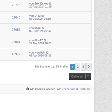
von
Erik IJskes
25776
20 Aug 2024 11:19
von
DFM
52046
07 Jul 2024 01:19
von
khaki
27056
02 Jul 2024 20:26
von
Fluv17
26041
22 Mai 2024 18:01
von
Nordlicht
46979
09 Apr 2024 08:39
1
2
3
Nächste
Die Suche ergab 56 Treffer
Gehe zu
Alle Cookies löschen
Alle Zeiten sind
UTC+02:00