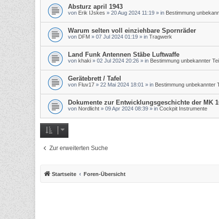
Absturz april 1943
von
Erik IJskes
»
20 Aug 2024 11:19
» in
Bestimmung unbekannt
Warum selten voll einziehbare Spornräder
von
DFM
»
07 Jul 2024 01:19
» in
Tragwerk
Land Funk Antennen Stäbe Luftwaffe
von
khaki
»
02 Jul 2024 20:26
» in
Bestimmung unbekannter Tei
Gerätebrett / Tafel
von
Fluv17
»
22 Mai 2024 18:01
» in
Bestimmung unbekannter T
Dokumente zur Entwicklungsgeschichte der MK 1
von
Nordlicht
»
09 Apr 2024 08:39
» in
Cockpit Instrumente
Zur erweiterten Suche
Startseite
Foren-Übersicht