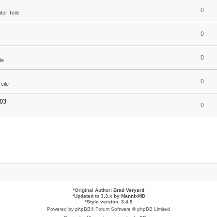
0
er Teile
0
0
le
0
eile
03
0
*
Original Author:
Brad Veryard
*
Updated to 3.3.x by
MannixMD
*
Style version: 3.4.5
Powered by
phpBB
® Forum Software © phpBB Limited