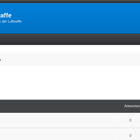
affe
 der Luftwaffe
n
Antworten
0
0