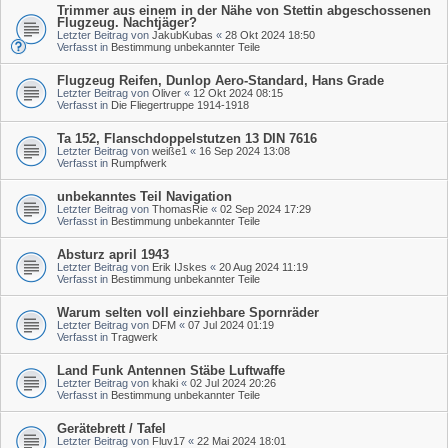
Trimmer aus einem in der Nähe von Stettin abgeschossenen
Flugzeug. Nachtjäger?
Letzter Beitrag von
JakubKubas
«
28 Okt 2024 18:50
Verfasst in
Bestimmung unbekannter Teile
Flugzeug Reifen, Dunlop Aero-Standard, Hans Grade
Letzter Beitrag von
Oliver
«
12 Okt 2024 08:15
Verfasst in
Die Fliegertruppe 1914-1918
Ta 152, Flanschdoppelstutzen 13 DIN 7616
Letzter Beitrag von
weiße1
«
16 Sep 2024 13:08
Verfasst in
Rumpfwerk
unbekanntes Teil Navigation
Letzter Beitrag von
ThomasRie
«
02 Sep 2024 17:29
Verfasst in
Bestimmung unbekannter Teile
Absturz april 1943
Letzter Beitrag von
Erik IJskes
«
20 Aug 2024 11:19
Verfasst in
Bestimmung unbekannter Teile
Warum selten voll einziehbare Spornräder
Letzter Beitrag von
DFM
«
07 Jul 2024 01:19
Verfasst in
Tragwerk
Land Funk Antennen Stäbe Luftwaffe
Letzter Beitrag von
khaki
«
02 Jul 2024 20:26
Verfasst in
Bestimmung unbekannter Teile
Gerätebrett / Tafel
Letzter Beitrag von
Fluv17
«
22 Mai 2024 18:01