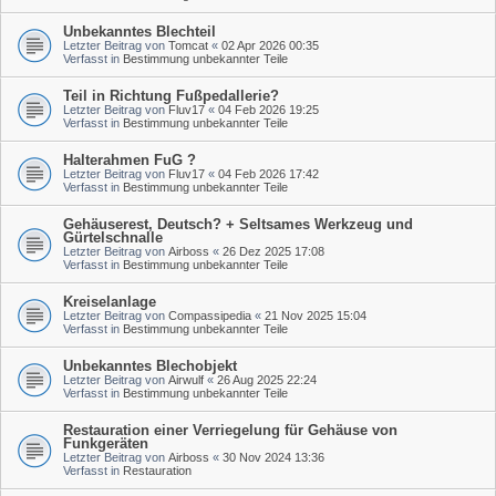
Unbekanntes Blechteil
Letzter Beitrag von
Tomcat
«
02 Apr 2026 00:35
Verfasst in
Bestimmung unbekannter Teile
Teil in Richtung Fußpedallerie?
Letzter Beitrag von
Fluv17
«
04 Feb 2026 19:25
Verfasst in
Bestimmung unbekannter Teile
Halterahmen FuG ?
Letzter Beitrag von
Fluv17
«
04 Feb 2026 17:42
Verfasst in
Bestimmung unbekannter Teile
Gehäuserest, Deutsch? + Seltsames Werkzeug und
Gürtelschnalle
Letzter Beitrag von
Airboss
«
26 Dez 2025 17:08
Verfasst in
Bestimmung unbekannter Teile
Kreiselanlage
Letzter Beitrag von
Compassipedia
«
21 Nov 2025 15:04
Verfasst in
Bestimmung unbekannter Teile
Unbekanntes Blechobjekt
Letzter Beitrag von
Airwulf
«
26 Aug 2025 22:24
Verfasst in
Bestimmung unbekannter Teile
Restauration einer Verriegelung für Gehäuse von
Funkgeräten
Letzter Beitrag von
Airboss
«
30 Nov 2024 13:36
Verfasst in
Restauration