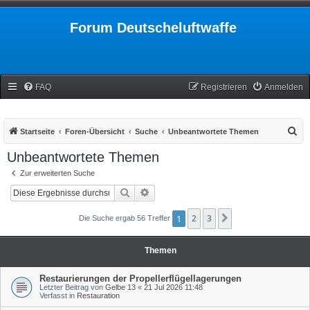
Forum Deutscheluftwaffe
FAQ
Registrieren
Anmelden
S
Startseite
Foren-Übersicht
Suche
Unbeantwortete Themen
u
Unbeantwortete Themen
c
Zur erweiterten Suche
h
Suche
Erweiterte Suche
e
1
2
3
Nächste
Die Suche ergab 56 Treffer
Themen
Restaurierungen der Propellerflügellagerungen
Letzter Beitrag von
Gelbe 13
«
21 Jul 2026 11:48
Verfasst in
Restauration