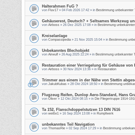
Halterahmen FuG ?
von
Fluv17
»
04 Feb 2026 17:42
» in
Bestimmung unbekannter T
Gehäuserest, Deutsch? + Seltsames Werkzeug un
von
Airboss
»
26 Dez 2025 17:08
» in
Bestimmung unbekannter 
Kreiselanlage
von
Compassipedia
»
21 Nov 2025 15:04
» in
Bestimmung unbek
Unbekanntes Blechobjekt
von
Airwulf
»
26 Aug 2025 22:24
» in
Bestimmung unbekannter T
Restauration einer Verriegelung für Gehäuse von
von
Airboss
»
30 Nov 2024 13:36
» in
Restauration
Trimmer aus einem in der Nähe von Stettin abge
von
JakubKubas
»
28 Okt 2024 18:50
» in
Bestimmung unbekann
Flugzeug Reifen, Dunlop Aero-Standard, Hans Gr
von
Oliver
»
12 Okt 2024 08:15
» in
Die Fliegertruppe 1914-191
Ta 152, Flanschdoppelstutzen 13 DIN 7616
von
weiße1
»
16 Sep 2024 13:08
» in
Rumpfwerk
unbekanntes Teil Navigation
von
ThomasRie
»
02 Sep 2024 17:29
» in
Bestimmung unbekann