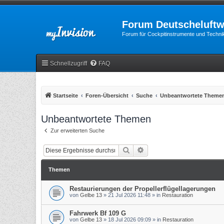
Forum Deutscheluftw
Forum für Cockpitinstrumente und Technik
Schnellzugriff
FAQ
Startseite
Foren-Übersicht
Suche
Unbeantwortete Theme
Unbeantwortete Themen
Zur erweiterten Suche
Suche
Erweiterte Suche
Themen
Restaurierungen der Propellerflügellagerungen
von
Gelbe 13
»
21 Jul 2026 11:48
» in
Restauration
Fahrwerk Bf 109 G
von
Gelbe 13
»
18 Jul 2026 09:09
» in
Restauration