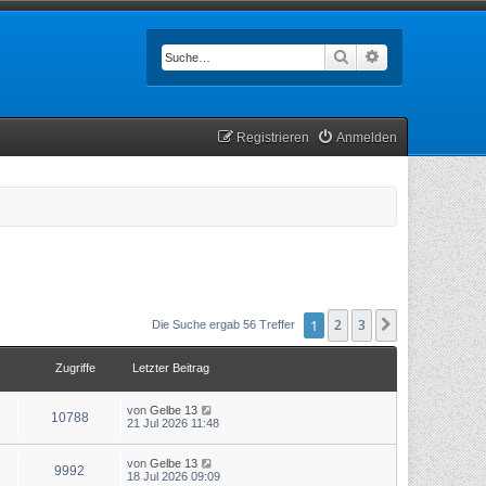
Suche
Erweiterte Such
Registrieren
Anmelden
1
2
3
Nächste
Die Suche ergab 56 Treffer
Zugriffe
Letzter Beitrag
von
Gelbe 13
10788
21 Jul 2026 11:48
von
Gelbe 13
9992
18 Jul 2026 09:09