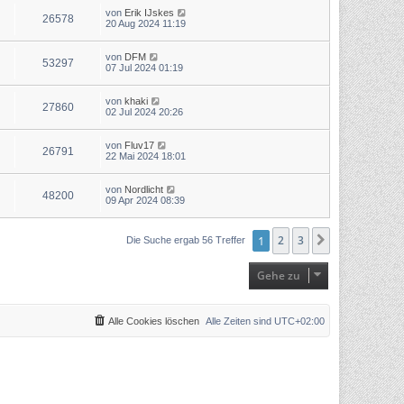
von
Erik IJskes
26578
20 Aug 2024 11:19
von
DFM
53297
07 Jul 2024 01:19
von
khaki
27860
02 Jul 2024 20:26
von
Fluv17
26791
22 Mai 2024 18:01
von
Nordlicht
48200
09 Apr 2024 08:39
1
2
3
Nächste
Die Suche ergab 56 Treffer
Gehe zu
Alle Cookies löschen
Alle Zeiten sind
UTC+02:00