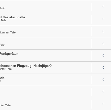
0
eile
d Gürtelschnalle
0
Teile
0
annter Teile
0
eile
 Funkgeräten
0
schossenen Flugzeug. Nachtjäger?
0
ter Teile
ade
0
8
0
0
ter Teile