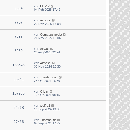
von
Fluv17
9694
04 Feb 2026 17:42
von
Airboss
7757
26 Dez 2025 17:08
von
Compassipedia
7538
21 Nov 2025 15:04
von
Airwulf
8589
26 Aug 2025 22:24
von
Airboss
138548
30 Nov 2024 13:36
von
JakubKubas
35241
28 Okt 2024 18:50
von
Oliver
167935
12 Okt 2024 08:15
von
weiße1
51568
16 Sep 2024 13:08
von
ThomasRie
37486
02 Sep 2024 17:29