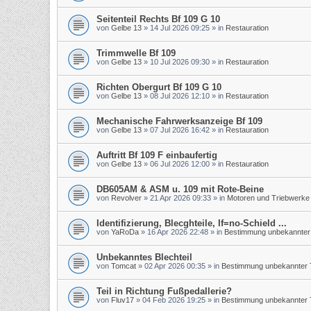
Seitenteil Rechts Bf 109 G 10
von
Gelbe 13
»
14 Jul 2026 09:25
» in
Restauration
Trimmwelle Bf 109
von
Gelbe 13
»
10 Jul 2026 09:30
» in
Restauration
Richten Obergurt Bf 109 G 10
von
Gelbe 13
»
08 Jul 2026 12:10
» in
Restauration
Mechanische Fahrwerksanzeige Bf 109
von
Gelbe 13
»
07 Jul 2026 16:42
» in
Restauration
Auftritt Bf 109 F einbaufertig
von
Gelbe 13
»
06 Jul 2026 12:00
» in
Restauration
DB605AM & ASM u. 109 mit Rote-Beine
von
Revolver
»
21 Apr 2026 09:33
» in
Motoren und Triebwerke
Identifizierung, Blecghteile, If=no-Schield ...
von
YaRoDa
»
16 Apr 2026 22:48
» in
Bestimmung unbekannter 
Unbekanntes Blechteil
von
Tomcat
»
02 Apr 2026 00:35
» in
Bestimmung unbekannter T
Teil in Richtung Fußpedallerie?
von
Fluv17
»
04 Feb 2026 19:25
» in
Bestimmung unbekannter T