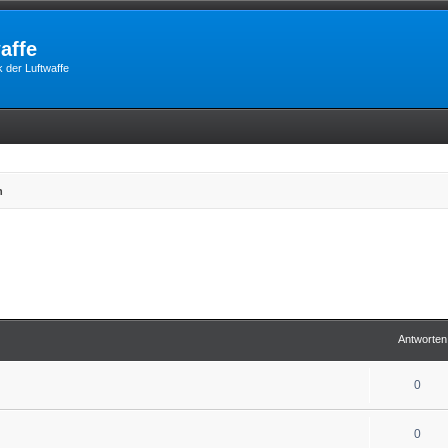
affe
 der Luftwaffe
n
Antworten
0
0