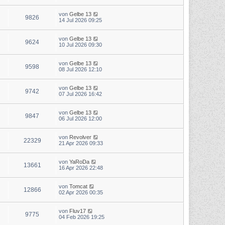
von
Gelbe 13
9826
14 Jul 2026 09:25
von
Gelbe 13
9624
10 Jul 2026 09:30
von
Gelbe 13
9598
08 Jul 2026 12:10
von
Gelbe 13
9742
07 Jul 2026 16:42
von
Gelbe 13
9847
06 Jul 2026 12:00
von
Revolver
22329
21 Apr 2026 09:33
von
YaRoDa
13661
16 Apr 2026 22:48
von
Tomcat
12866
02 Apr 2026 00:35
von
Fluv17
9775
04 Feb 2026 19:25