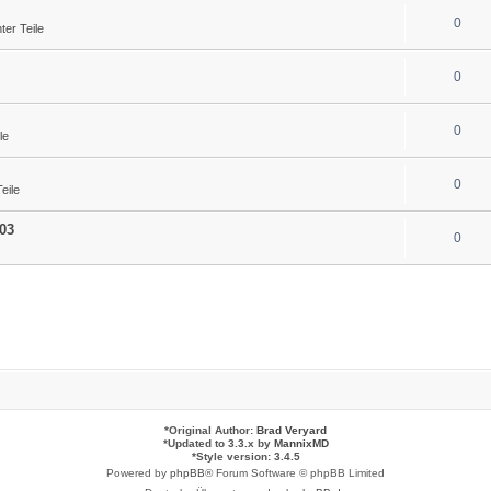
0
er Teile
0
0
le
0
eile
03
0
*
Original Author:
Brad Veryard
*
Updated to 3.3.x by
MannixMD
*
Style version: 3.4.5
Powered by
phpBB
® Forum Software © phpBB Limited