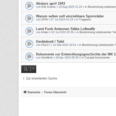
Absturz april 1943
von
Erik IJskes
»
20 Aug 2024 11:19
» in
Bestimmung unbekannt
Warum selten voll einziehbare Spornräder
von
DFM
»
07 Jul 2024 01:19
» in
Tragwerk
Land Funk Antennen Stäbe Luftwaffe
von
khaki
»
02 Jul 2024 20:26
» in
Bestimmung unbekannter Tei
Gerätebrett / Tafel
von
Fluv17
»
22 Mai 2024 18:01
» in
Bestimmung unbekannter T
Dokumente zur Entwicklungsgeschichte der MK 1
von
Nordlicht
»
09 Apr 2024 08:39
» in
Cockpit Instrumente
Zur erweiterten Suche
Startseite
Foren-Übersicht