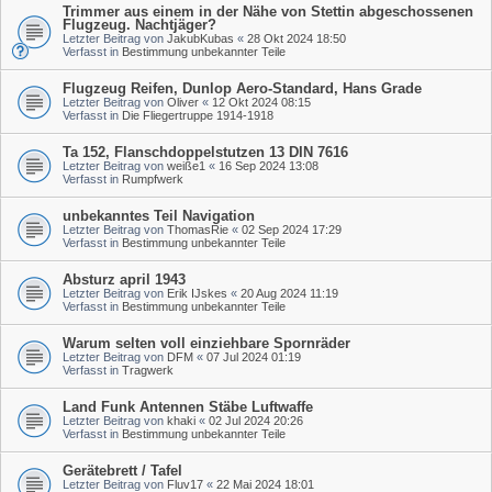
Trimmer aus einem in der Nähe von Stettin abgeschossenen
Flugzeug. Nachtjäger?
Letzter Beitrag von
JakubKubas
«
28 Okt 2024 18:50
Verfasst in
Bestimmung unbekannter Teile
Flugzeug Reifen, Dunlop Aero-Standard, Hans Grade
Letzter Beitrag von
Oliver
«
12 Okt 2024 08:15
Verfasst in
Die Fliegertruppe 1914-1918
Ta 152, Flanschdoppelstutzen 13 DIN 7616
Letzter Beitrag von
weiße1
«
16 Sep 2024 13:08
Verfasst in
Rumpfwerk
unbekanntes Teil Navigation
Letzter Beitrag von
ThomasRie
«
02 Sep 2024 17:29
Verfasst in
Bestimmung unbekannter Teile
Absturz april 1943
Letzter Beitrag von
Erik IJskes
«
20 Aug 2024 11:19
Verfasst in
Bestimmung unbekannter Teile
Warum selten voll einziehbare Spornräder
Letzter Beitrag von
DFM
«
07 Jul 2024 01:19
Verfasst in
Tragwerk
Land Funk Antennen Stäbe Luftwaffe
Letzter Beitrag von
khaki
«
02 Jul 2024 20:26
Verfasst in
Bestimmung unbekannter Teile
Gerätebrett / Tafel
Letzter Beitrag von
Fluv17
«
22 Mai 2024 18:01