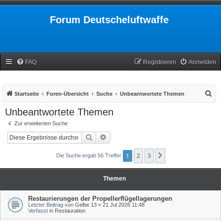
Forum Deutscheluftwaffe
FAQ
Registrieren
Anmelden
S
Startseite
Foren-Übersicht
Suche
Unbeantwortete Themen
u
Unbeantwortete Themen
c
Zur erweiterten Suche
h
Suche
Erweiterte Suche
e
1
2
3
Nächste
Die Suche ergab 56 Treffer
Themen
Restaurierungen der Propellerflügellagerungen
Letzter Beitrag von
Gelbe 13
«
21 Jul 2026 11:48
Verfasst in
Restauration