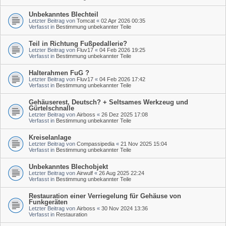
Unbekanntes Blechteil
Letzter Beitrag von
Tomcat
«
02 Apr 2026 00:35
Verfasst in
Bestimmung unbekannter Teile
Teil in Richtung Fußpedallerie?
Letzter Beitrag von
Fluv17
«
04 Feb 2026 19:25
Verfasst in
Bestimmung unbekannter Teile
Halterahmen FuG ?
Letzter Beitrag von
Fluv17
«
04 Feb 2026 17:42
Verfasst in
Bestimmung unbekannter Teile
Gehäuserest, Deutsch? + Seltsames Werkzeug und
Gürtelschnalle
Letzter Beitrag von
Airboss
«
26 Dez 2025 17:08
Verfasst in
Bestimmung unbekannter Teile
Kreiselanlage
Letzter Beitrag von
Compassipedia
«
21 Nov 2025 15:04
Verfasst in
Bestimmung unbekannter Teile
Unbekanntes Blechobjekt
Letzter Beitrag von
Airwulf
«
26 Aug 2025 22:24
Verfasst in
Bestimmung unbekannter Teile
Restauration einer Verriegelung für Gehäuse von
Funkgeräten
Letzter Beitrag von
Airboss
«
30 Nov 2024 13:36
Verfasst in
Restauration