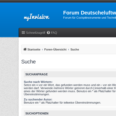
Forum Deutscheluftw
Forum für Cockpitinstrumente und Technik
Schnellzugriff
FAQ
Startseite
Foren-Übersicht
Suche
Suche
SUCHANFRAGE
Suche nach Wörtern:
Setze ein
+
vor ein Wort, das gefunden werden muss und ein
-
vor ein Wo
werden darf. Verwende mehrere Wörter getrennt durch
|
innerhalb einer 
eines der Wörter gefunden werden muss. Benutze ein * als Platzhalter für 
Übereinstimmungen.
Zu suchender Autor:
Benutze ein * als Platzhalter für teilweise Übereinstimmungen.
SUCHOPTIONEN