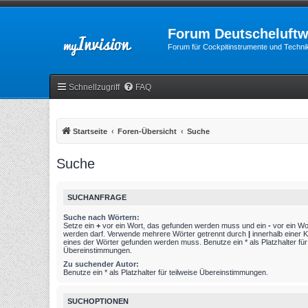
Forum Deutscheluftw
Forum für Cockpitinstrumente und Technik
Schnellzugriff
FAQ
Startseite
Foren-Übersicht
Suche
Suche
SUCHANFRAGE
Suche nach Wörtern:
Setze ein
+
vor ein Wort, das gefunden werden muss und ein
-
vor ein Wo
werden darf. Verwende mehrere Wörter getrennt durch
|
innerhalb einer 
eines der Wörter gefunden werden muss. Benutze ein * als Platzhalter für 
Übereinstimmungen.
Zu suchender Autor:
Benutze ein * als Platzhalter für teilweise Übereinstimmungen.
SUCHOPTIONEN