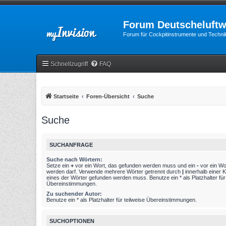
Forum Deutscheluftw
Forum für Cockpitinstrumente und Technik
Schnellzugriff
FAQ
Startseite
Foren-Übersicht
Suche
Suche
SUCHANFRAGE
Suche nach Wörtern:
Setze ein
+
vor ein Wort, das gefunden werden muss und ein
-
vor ein Wo
werden darf. Verwende mehrere Wörter getrennt durch
|
innerhalb einer 
eines der Wörter gefunden werden muss. Benutze ein * als Platzhalter für 
Übereinstimmungen.
Zu suchender Autor:
Benutze ein * als Platzhalter für teilweise Übereinstimmungen.
SUCHOPTIONEN