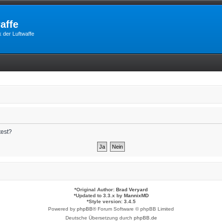
affe
 der Luftwaffe
test?
*
Original Author:
Brad Veryard
*
Updated to 3.3.x by
MannixMD
*
Style version: 3.4.5
Powered by
phpBB
® Forum Software © phpBB Limited
Deutsche Übersetzung durch
phpBB.de