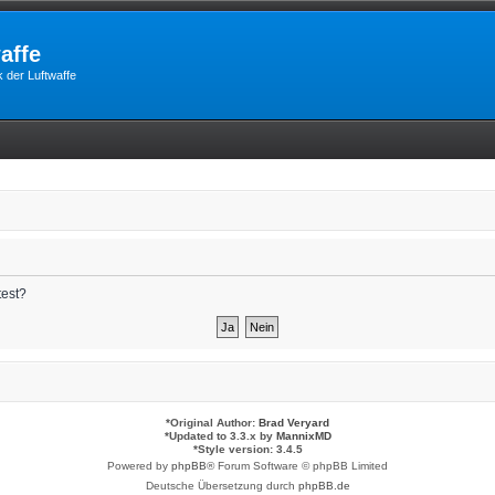
affe
 der Luftwaffe
test?
*
Original Author:
Brad Veryard
*
Updated to 3.3.x by
MannixMD
*
Style version: 3.4.5
Powered by
phpBB
® Forum Software © phpBB Limited
Deutsche Übersetzung durch
phpBB.de