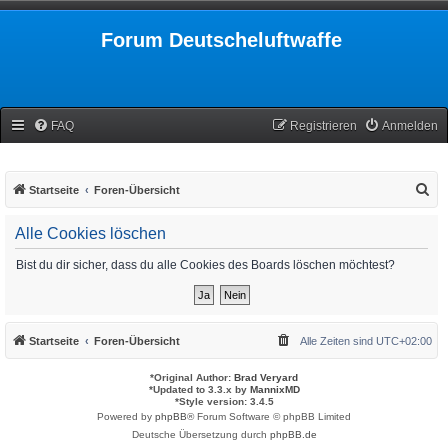
Forum Deutscheluftwaffe
FAQ
Registrieren
Anmelden
S
Startseite
Foren-Übersicht
u
Alle Cookies löschen
c
h
Bist du dir sicher, dass du alle Cookies des Boards löschen möchtest?
e
Startseite
Foren-Übersicht
Alle Zeiten sind
UTC+02:00
*
Original Author:
Brad Veryard
*
Updated to 3.3.x by
MannixMD
*
Style version: 3.4.5
Powered by
phpBB
® Forum Software © phpBB Limited
Deutsche Übersetzung durch
phpBB.de