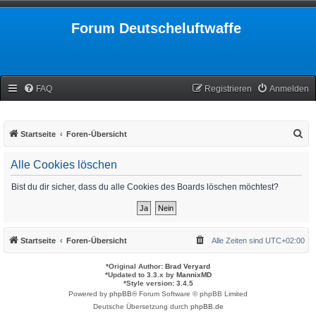
Forum Deutscheluftwaffe
FAQ
Registrieren
Anmelden
S
Startseite
Foren-Übersicht
u
Alle Cookies löschen
c
h
Bist du dir sicher, dass du alle Cookies des Boards löschen möchtest?
e
Startseite
Foren-Übersicht
Alle Zeiten sind
UTC+02:00
*
Original Author:
Brad Veryard
*
Updated to 3.3.x by
MannixMD
*
Style version: 3.4.5
Powered by
phpBB
® Forum Software © phpBB Limited
Deutsche Übersetzung durch
phpBB.de