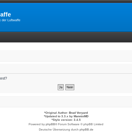
affe
 der Luftwaffe
test?
*
Original Author:
Brad Veryard
*
Updated to 3.3.x by
MannixMD
*
Style version: 3.4.5
Powered by
phpBB
® Forum Software © phpBB Limited
Deutsche Übersetzung durch
phpBB.de