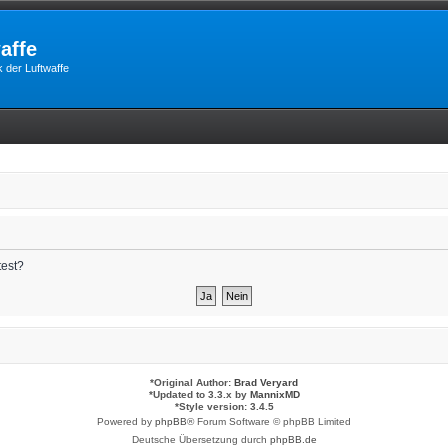
affe
 der Luftwaffe
test?
*
Original Author:
Brad Veryard
*
Updated to 3.3.x by
MannixMD
*
Style version: 3.4.5
Powered by
phpBB
® Forum Software © phpBB Limited
Deutsche Übersetzung durch
phpBB.de