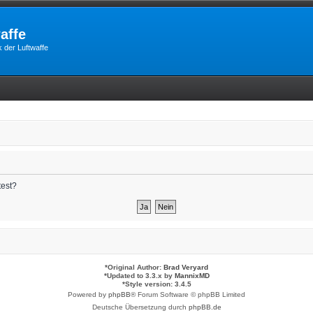
affe
 der Luftwaffe
test?
*
Original Author:
Brad Veryard
*
Updated to 3.3.x by
MannixMD
*
Style version: 3.4.5
Powered by
phpBB
® Forum Software © phpBB Limited
Deutsche Übersetzung durch
phpBB.de