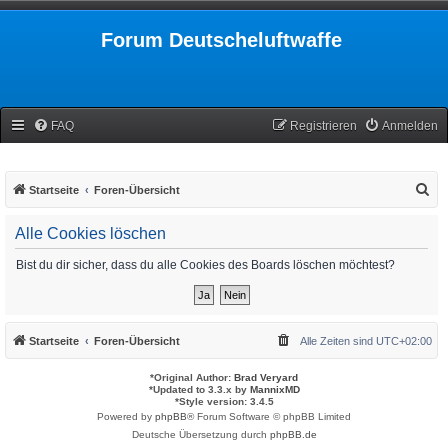
Forum Deutscheluftwaffe
FAQ
Registrieren
Anmelden
S
Startseite
Foren-Übersicht
u
Alle Cookies löschen
c
h
Bist du dir sicher, dass du alle Cookies des Boards löschen möchtest?
e
Startseite
Foren-Übersicht
Alle Zeiten sind
UTC+02:00
*
Original Author:
Brad Veryard
*
Updated to 3.3.x by
MannixMD
*
Style version: 3.4.5
Powered by
phpBB
® Forum Software © phpBB Limited
Deutsche Übersetzung durch
phpBB.de