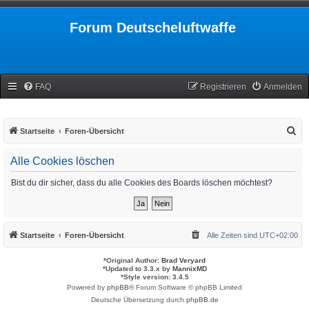
Forum Deutscheluftwaffe
FAQ
Registrieren
Anmelden
S
Startseite
Foren-Übersicht
u
Alle Cookies löschen
c
h
Bist du dir sicher, dass du alle Cookies des Boards löschen möchtest?
e
Startseite
Foren-Übersicht
Alle Zeiten sind
UTC+02:00
*
Original Author:
Brad Veryard
*
Updated to 3.3.x by
MannixMD
*
Style version: 3.4.5
Powered by
phpBB
® Forum Software © phpBB Limited
Deutsche Übersetzung durch
phpBB.de